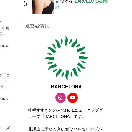
投稿者:
BARCELONA編集
🔥
部
メ
運営者情報
 今回
語る
BARCELONA編集部
疑問に
、ク
BARCELONA
ずら
BARCELONA編集部
札幌すすきのの人気No.1ニュークラブグ
ループ『BARCELONA』です。
チーズ
北海道に来たときはぜひバルセロナグル