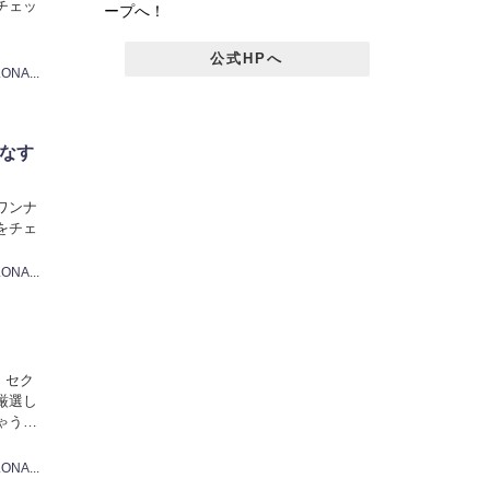
チェッ
ープへ！
公式HPへ
BARCELONA編集部
いなす
ワンナ
をチェ
BARCELONA編集部
・セク
厳選し
ゃうか
BARCELONA編集部