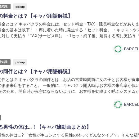
pickup
礎知識
の料金とは？【キャバ用語解説】
料金とは？ キャバクラの料金には、セット料金・TAX・延長料金などがあり
料金の基本は以下！ ・席に着いた時に発生する「セット料金」 ・キャストや
対して支払う「TAX(サービス料)」 ・1セット終了後、延長する際に支払う
にあるおつまみやドリンクに対し...
pickup
礎知識
の同伴とは？【キャバ用語解説】
同伴とは？ キャバクラの同伴とは、お店の営業時間前に女の子とお客様が食
のまま来店をすること。 一般的に、キャバクラ開店時はお客様の来店率が低
 そのため、開店時が赤字にならないように、お客様を効率よく呼ぶシステム
ます。 同伴には「店前同伴」「賭け同伴」と...
る男性の体は...！【キャバ嬢動画まとめ】
性の体は...? 「女性がキュンとする男性の体ってどんなタイプ？」そんな疑