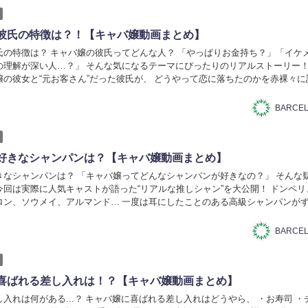
彼氏の特徴は？！【キャバ嬢動画まとめ】
氏の特徴は？ キャバ嬢の彼氏ってどんな人？ 「やっぱりお金持ち？」「イケ
の理解が深い人…？」 そんな気になるテーマにぴったりのリアルストーリー！
嬢の彼女と“元お客さん”だった彼氏が、 どうやって恋に落ちたのかを赤裸々に
ただの指名客。 そこからご飯に行って、相...
好きなシャンパンは？【キャバ嬢動画まとめ】
きなシャンパンは？ 「キャバ嬢ってどんなシャンパンが好きなの？」 そんな
今回は実際に人気キャストが語った“リアルな推しシャン”を大公開！ ドンペリ
ロン、ソウメイ、アルマンド… 一度は耳にしたことのある高級シャンパンが
だけじゃなく、思い出やエピソードもたっぷ...
喜ばれる差し入れは！？【キャバ嬢動画まとめ】
入れは何がある...？ キャバ嬢に喜ばれる差し入れはどうやら、 ・お寿司 ・