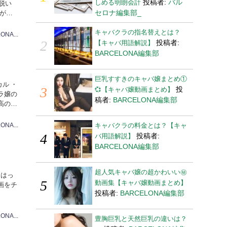
投稿者:
バル
しめる明朗会計
脱い
セロナ編集部_
が炸
キャバクラの指名替えとは？
BARCELONA編集部
投稿者:
【キャバ用語解説】
BARCELONA編集部
巨乳すすきのキャバ嬢まとめ①
ル ・
投
💞【キャバ嬢動画まとめ】
ラ嬢の
稿者:
BARCELONA編集部
高の姿
キャバクラの料金とは？【キャ
BARCELONA編集部
投稿者:
バ用語解説】
BARCELONA編集部
超人気キャバ嬢の超かわいい㊙
をはっ
動画集【キャバ嬢動画まとめ】
画をチ
投稿者:
BARCELONA編集部
BARCELONA編集部
豊胸巨乳と天然巨乳の違いは？