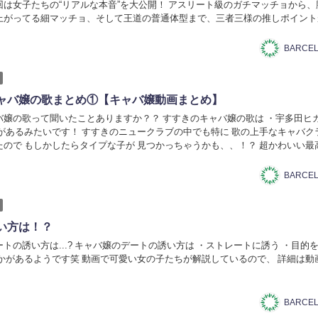
回は女子たちの“リアルな本音”を大公開！ アスリート級のガチマッチョから、
上がってる細マッチョ、そして王道の普通体型まで、三者三様の推しポイント
の変化も見えてくる、ちょっと面白くて...
ャバ嬢の歌まとめ①【キャバ嬢動画まとめ】
バ嬢の歌って聞いたことありますか？？ すすきのキャバ嬢の歌は ・宇多田ヒカ
どがあるみたいです！ すすきのニュークラブの中でも特に 歌の上手なキャバク
たので もしかしたらタイプな子が 見つかっちゃうかも、、！？ 超かわいい最
さい！...
い方は！？
トの誘い方は...? キャバ嬢のデートの誘い方は ・ストレートに誘う ・目的
とかがあるようです笑 動画で可愛い女の子たちが解説しているので、 詳細は動