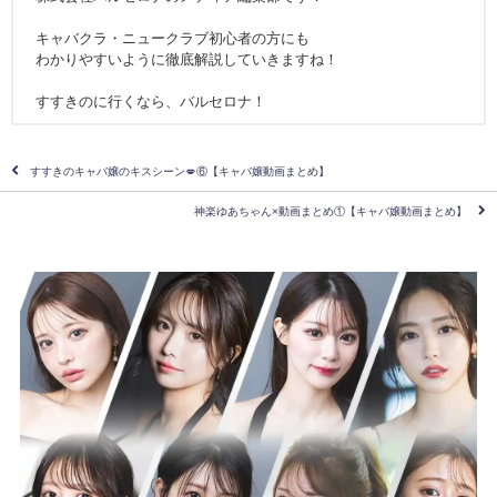
キャバクラ・ニュークラブ初心者の方にも
わかりやすいように徹底解説していきますね！
すすきのに行くなら、バルセロナ！
すすきのキャバ嬢のキスシーン💋⑥【キャバ嬢動画まとめ】
神楽ゆあちゃん×動画まとめ①【キャバ嬢動画まとめ】