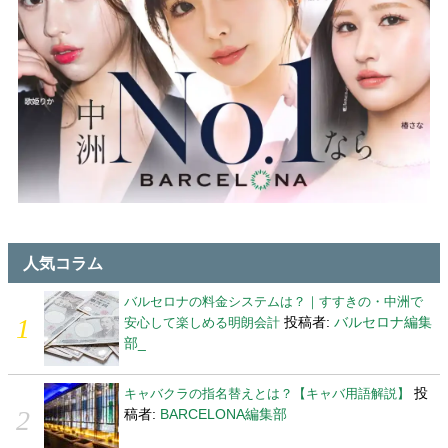
人気コラム
バルセロナの料金システムは？｜すすきの・中洲で
投稿者:
バルセロナ編集
安心して楽しめる明朗会計
部_
投
キャバクラの指名替えとは？【キャバ用語解説】
稿者:
BARCELONA編集部