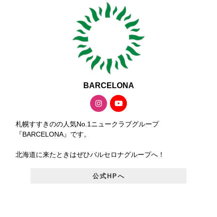
BARCELONA
札幌すすきのの人気No.1ニュークラブグループ
『BARCELONA』です。
北海道に来たときはぜひバルセロナグループへ！
公式HPへ