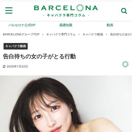
バルセロナ公式HP
基礎知識
動画
BARCELONAグループTOP
キャバクラ専門コラム
キャバクラ動画
告白待ちの女の
キャバクラ動画
告白待ちの女の子がとる行動
2026年7月10日