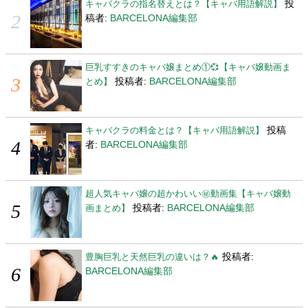
投
キャバクラの指名替えとは？【キャバ用語解説】
稿者:
BARCELONA編集部
巨乳すすきのキャバ嬢まとめ①💞【キャバ嬢動画ま
投稿者:
BARCELONA編集部
とめ】
投稿
キャバクラの料金とは？【キャバ用語解説】
者:
BARCELONA編集部
超人気キャバ嬢の超かわいい㊙動画集【キャバ嬢動
投稿者:
BARCELONA編集部
画まとめ】
投稿者:
豊胸巨乳と天然巨乳の違いは？🔥
BARCELONA編集部