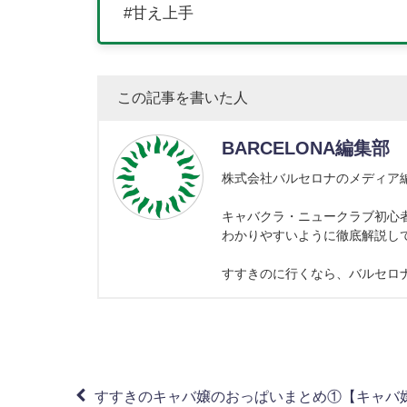
#甘え上手
この記事を書いた人
BARCELONA編集部
株式会社バルセロナのメディア
キャバクラ・ニュークラブ初心
わかりやすいように徹底解説し
すすきのに行くなら、バルセロ
すすきのキャバ嬢のおっぱいまとめ①【キャバ