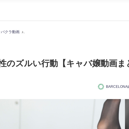
ャバクラ動画
女の子が恋に落ちちゃう男性のズルい行動【キャバ嬢動画ま
性のズルい行動【キャバ嬢動画ま
BARCELON