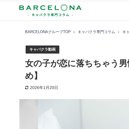
BARCELONAグループTOP
キャバクラ専門コラム
キ
キャバクラ動画
女の子が恋に落ちちゃう男
め】
2026年1月20日