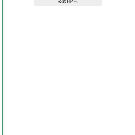
公式HPへ