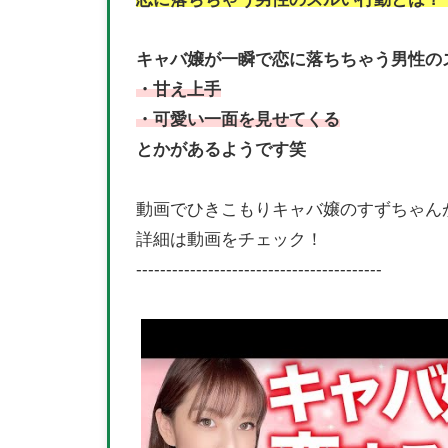
キャバ嬢が一瞬で恋に落ちちゃう男性の
・甘え上手
・可愛い一面を見せてくる
とかがあるようです笑
動画でひきこもりキャバ嬢のすずちゃん
詳細は動画をチェック！
-----------------------------------------