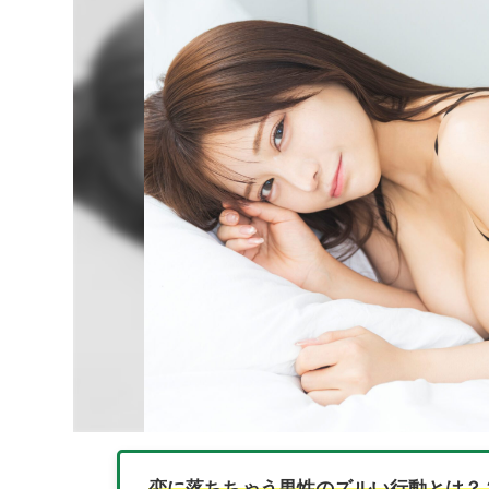
恋に落ちちゃう男性のズルい行動とは？