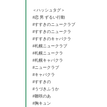
＜ハッシュタグ＞
#恋 男 ずるい行動
#すすきのニュークラブ
#すすきのニュークラ
#すすきのキャバクラ
#札幌ニュークラブ
#札幌ニュークラ
#札幌キャバクラ
#ニュークラブ
#キャバクラ
#すすきの
#うづきふうか
#雛咲のあ
#胸キュン