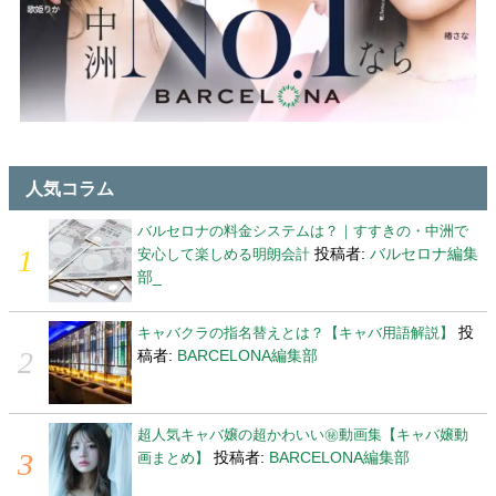
人気コラム
バルセロナの料金システムは？｜すすきの・中洲で
投稿者:
バルセロナ編集
安心して楽しめる明朗会計
部_
投
キャバクラの指名替えとは？【キャバ用語解説】
稿者:
BARCELONA編集部
超人気キャバ嬢の超かわいい㊙動画集【キャバ嬢動
投稿者:
BARCELONA編集部
画まとめ】