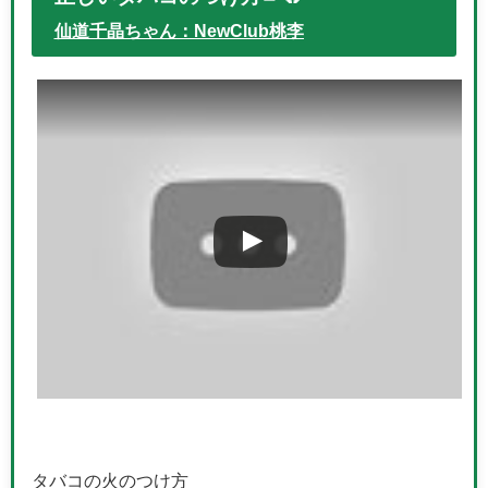
仙道千晶ちゃん：NewClub桃李
タバコの火のつけ方