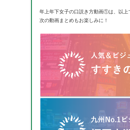
年上年下女子の口説き方動画①は、以上
次の動画まとめもお楽しみに！