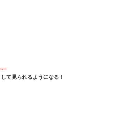
」。
として見られるようになる！