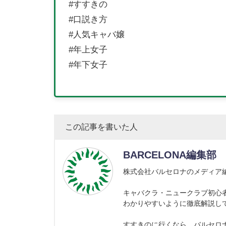
#すすきの
#口説き方
#人気キャバ嬢
#年上女子
#年下女子
この記事を書いた人
BARCELONA編集部
株式会社バルセロナのメディア
キャバクラ・ニュークラブ初心
わかりやすいように徹底解説し
すすきのに行くなら、バルセロ