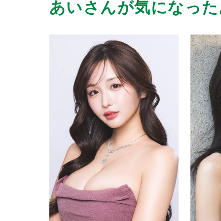
あいさんが気になった
2026/06/08
| ID:x8mK8sBUcs
第一印象は、ふんわり優しい雰囲気と素
が進むとテンションが上がり、もっと打
マっちゃいます。努力家で実直な人柄な
す。
2026/06/06
| ID:PzlIsroDeM
とても優しく、素敵な笑顔と
ずば抜けた可愛さで、トコトンまで癒し
あの声も素敵すぎます
僕の話にも、真剣に耳を傾けてくれまし
あれは、本当に性格の良さが
そのまま出てるんだと思います
あいちゃんほど、魅力的なキャストはい
2026/06/02
| ID:xFXopm10a9
次は指名しようと思います。