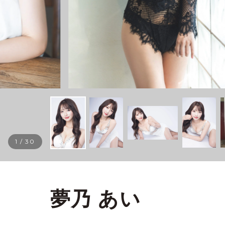
1
/
30
夢乃 あい