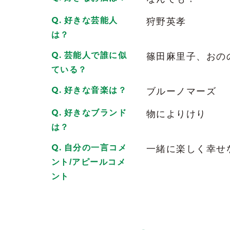
優しいし、可愛いくて、スタイル良いで
でも、無理に煽られたりもないので、逆に
好きな芸能人
狩野英孝
2026/06/15
| ID:g2hQRbJ31d
は？
いつもあいちゃんには楽しませてもらっ
芸能人で誰に似
篠田麻里子、おの
顔も良い！スタイルも良い！愛嬌も良い
ている？
言うこと無しです！！
好きな音楽は？
ブルーノマーズ
これからも会いに行きまーす
2026/06/12
| ID:UBVKZwuHk3
好きなブランド
物によりけり
は？
昨夜初対面でしました。
あいちゃん最高に可愛いですよ
自分の一言コメ
一緒に楽しく幸せ
2026/06/11
| ID:aGmt82ATlu
ント/アピールコメ
ント
どの愛ちゃんも可愛い”(∩>ω<∩)"
大人な雰囲気も無邪気に笑ってるのも！
いつも癒しパワー炸裂ありがとう
体調に気をつけてね！
みんなにも愛ちゃんの無限大な魅力を知