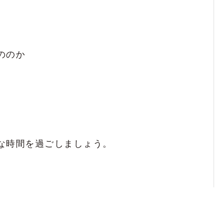
す
1
また、お会いしたいと思います^_^
てるし、心を癒してもらってます！！
ののか
1
！
1
な時間を過ごしましょう。
1
って欲しい！