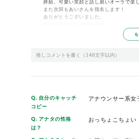
終始、可愛い笑顔と話し易いオーラで楽
また次回もあいさんを指名します！
ありがとうございました。
2024/09/29
| ID:QAkKLjRuYg
も
ドレス姿、最高すぎるでしょ
指名が被って抜ける時はありましたが
席に戻ってきた時は笑顔満載で
サービス精神がステキすぎます
ありがとう、あいさん
これからどんどん冷えてくるけど
体調崩さず自分らしく頑張ってね
どこまでも応援しますから
笑
自分のキャッチ
アナウンサー系女
2024/12/06
| ID:cGzknXd9Pw
コピー
今日も楽しくステキな時間を
アナタの性格
おっちょこちょい
共有してくれてありがとう
は？
一緒にいると刻が流れるのが