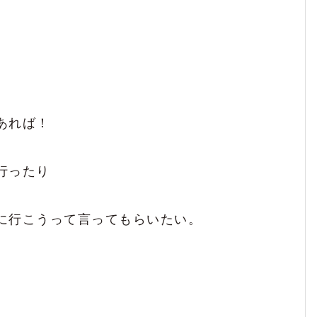
5
あれば！
行ったり
に行こうって言ってもらいたい。
2
1