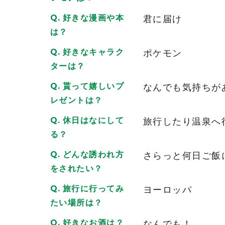
しみじみ思います
好きな漫画や本
君に届け
素敵すぎますよ、ホント
は？
2024/12/30
| ID:cGzknXd9Pw
好きなキャラク
ポケモン
ちょっとお店に寄って
ターは？
あい様の笑顔見れて良かったです
少しの時間でも喜んでくれる、あい様…
貰って嬉しいプ
なんでも気持ちが
ありがとう
レゼントは？
今年もあと僅かだけど
体調崩さず頑張ってね
休日はなにして
旅行したり温泉へ
2024/12/28
| ID:cGzknXd9Pw
る？
どんな誘われ方
さらっと何日ご飯
近日中に会いに行きますね
2026/06/02
| ID:aGmt82ATlu
をされたい？
旅行に行ってみ
ヨーロッパ
綺麗でした
たい場所は？
2026/06/18
| ID:RR1suzmHSK
好きなお酒は？
なんでも！