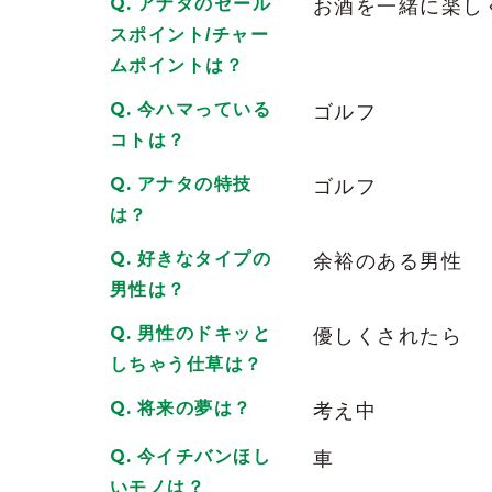
早くて最高すぎます
アナタのセール
お酒を一緒に楽し
また来ちゃいますね
スポイント/チャー
2024/11/16
| ID:cGzknXd9Pw
ムポイントは？
今ハマっている
いつも素敵なブログ更新
ゴルフ
ありがとうございます
コトは？
あい様のペースで頑張ってください
アナタの特技
ゴルフ
匿名希望より
は？
2025/01/03
| ID:cGzknXd9Pw
好きなタイプの
余裕のある男性
あい様
男性は？
本調子でない中でも
素敵な接客を
男性のドキッと
優しくされたら
ありがとうございます
しちゃう仕草は？
ツラくても
将来の夢は？
考え中
笑顔いっぱいで頑張る姿、
心打たれます
今イチバンほし
車
あい様と出会えて良かったと
いモノは？