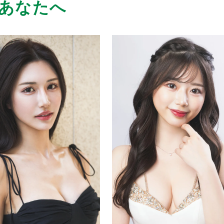
あなたへ
敵な笑顔が印象的なキャストさん。でもお酒
1
ち解けた一面になるので、そのギャップがハ
ので、つい応援したくなります。また来まー
1
てくれました
た！
ないんじゃないかなぁ