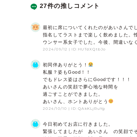
27件の推しコメント
最初に席についてくれたのがあいさんで
指名してラストまで楽しく飲めました。
ウンサー系女子でした。今後、間違いなく
2024/09/12
| ID:HUTdXQtbJo
初同伴ありがとう！
私服？姿もGood！！
でもドレス姿はさらにGoodです！！！
あいさんの笑顔で夢心地な時間を
過ごすことができました。
あいさん、ホントありがとう
2024/10/10
| ID:QAkKLjRuYg
今日初めてお店に行きました。
緊張してましたが あいさん の笑顔で