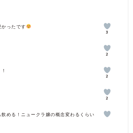
愛かったです
3
2
！！
2
2
も飲める！ニュークラ嬢の概念変わるくらい