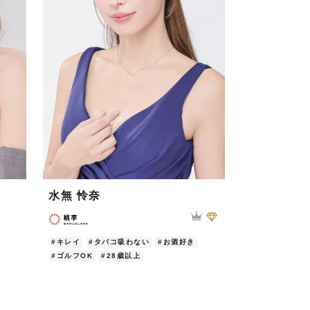
水無 怜奈
黒川 すみ
#キレイ
#タバコ吸わない
#お酒好き
#カワイイ
#清
#ゴルフOK
#28歳以上
#お酒好き
#シ
#28歳以上