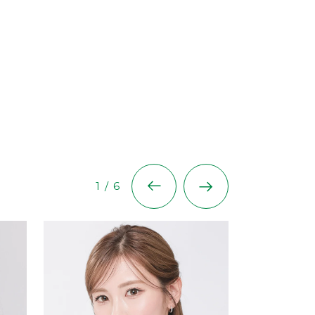
1
/
6