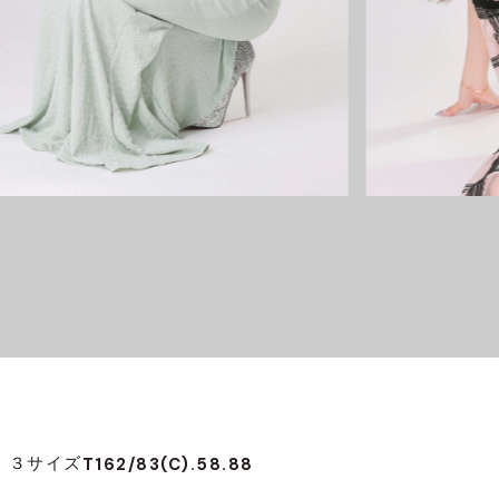
T162/83(C).58.88
３サイズ