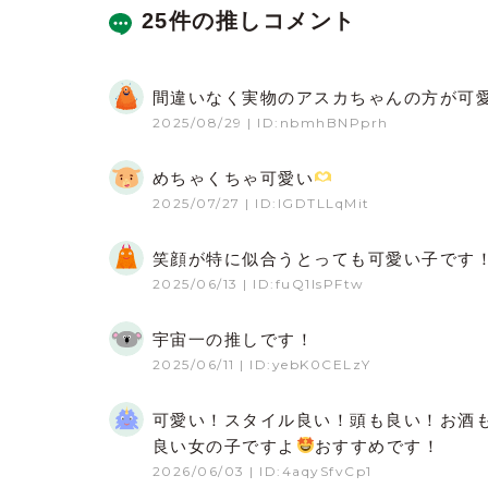
25件の推しコメント
間違いなく実物のアスカちゃんの方が可
2025/08/29
| ID:nbmhBNPprh
めちゃくちゃ可愛い
2025/07/27
| ID:IGDTLLqMit
笑顔が特に似合うとっても可愛い子です
2025/06/13
| ID:fuQ1lsPFtw
宇宙一の推しです！
2025/06/11
| ID:yebK0CELzY
可愛い！スタイル良い！頭も良い！お酒
良い女の子ですよ
おすすめです！
2026/06/03
| ID:4aqySfvCp1