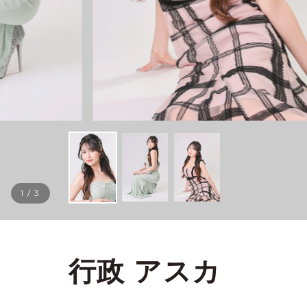
1
/
3
行政 アスカ