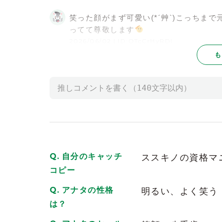
笑った顔がまず可愛い(*´艸`)こっちま
ってて尊敬します
2026/06/02
| ID:OTcCrHyRDl
も
自動延長制なのにちゃんと時間を気にし
るホステスさんは初めてでした！また会
2026/06/02
| ID:8kbeUoNJss
毎回楽しませてくれる！北海道といえば
そしてアスカちゃんって感じです（笑）
2026/06/02
| ID:drfEX90YxL
自分のキャッチ
ススキノの資格マ
前のお店から知ってるので時々会いに行
コピー
お喋りもできる子なので安心できます！
2026/06/02
| ID:wA3DRuAvK0
アナタの性格
明るい、よく笑う
は？
可愛い！年齢よりだいぶ若くみえるけど