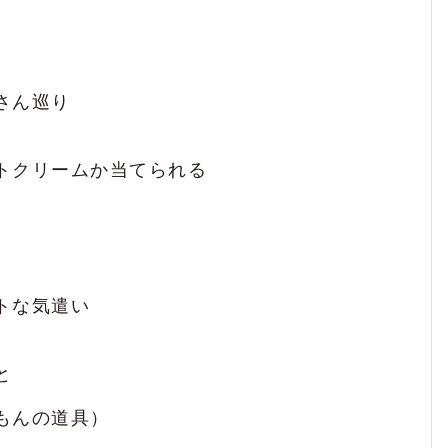
めて⁡
さん巡り
、話してて面白いし楽しいのが本当に素晴ら
トクリームか当てられる
に可愛くなるから卑怯です(笑)
話を聞くと僕も頑張らなきゃと毎回やる気を
トな気遣い
ゃ可愛い⁡⁡
と
もんの道具）