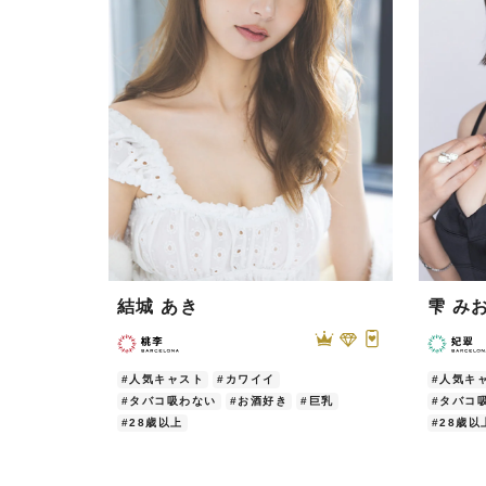
アスカちゃん
笑顔ってくらい可愛い
2026/06/01
| ID:wgkqTnGzEV
なんといっても笑顔！！ほんとに惚れ惚
2026/05/14
| ID:LY1Q968hvi
結城 あき
雫 み
#人気キャスト
#カワイイ
#人気キ
#タバコ吸わない
#お酒好き
#巨乳
#タバコ
#28歳以上
#28歳以