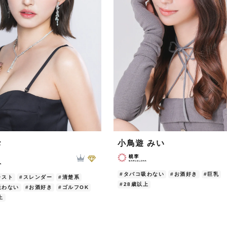
見る度癒されるのでまた会いに行きます！
れするくらい可愛いです
お
小鳥遊 みい
#タバコ吸わない
#お酒好き
#巨乳
ャスト
#スレンダー
#清楚系
#28歳以上
吸わない
#お酒好き
#ゴルフOK
上