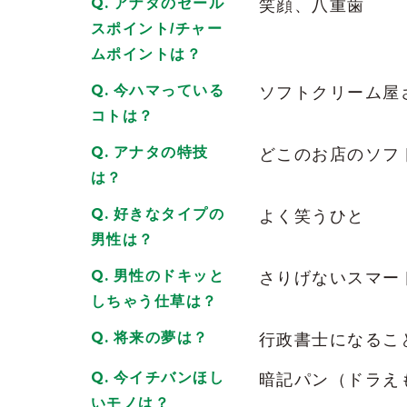
す。
アナタのセール
笑顔、八重歯
2026/06/02
| ID:MmtVaMyuxn
スポイント/チャー
ムポイントは？
書き直したいけど出来なかったからまた改
今ハマっている
ソフトクリーム屋
⁡⁡
⁡あすかちゃんは普段可愛いのはもちろん
コトは？
しいと思う
⁡
アナタの特技
どこのお店のソフ
⁡⁡
は？
⁡そして普段可愛いのに笑ってる顔がさら
2026/06/02
| ID:IDxPfuqsDc
好きなタイプの
よく笑うひと
男性は？
いつも何かしらの勉強をしているので、
もらえます！
男性のドキッと
さりげないスマー
2026/06/02
| ID:lgKSjZi51n
しちゃう仕草は？
普段も可愛いのに笑ってる顔がさらにめっち
将来の夢は？
行政書士になるこ
⁡⁡
今イチバンほし
暗記パン（ドラえ
⁡犯罪です
2026/06/02
| ID:IDxPfuqsDc
いモノは？