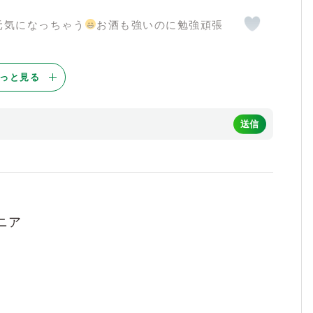
で元気になっちゃう
お酒も強いのに勉強頑張
っと見る
てくれたり、相手のことを考えて接してくれ
いに行きますね！
美味しい海鮮、ラーメン、スープカレーに、
ニア
きますが、接待で使っても周りへの気配りも
、しっかり者で、一緒に飲んでても楽しいで