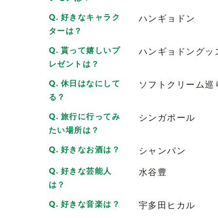
好きなキャラク
ハンギョドン
パリピなイメージとは掛け離れた才色兼
ターは？
2026/06/02
| ID:DIhUbK23pw
貰って嬉しいプ
ハンギョドングッ
お店の後に問題集を解くような努力家の
レゼントは？
いすぎて癒される唯一無二の存在です
2026/06/02
| ID:ggMlQXFoZr
休日はなにして
ソフトクリーム巡
る？
ニュークラ嬢なのに資格勉強とかしてて
にあった
旅行に行ってみ
シンガポール
方が良さがわかると思う！
たい場所は？
2026/06/02
| ID:xRUUV8sJjm
好きなお酒は？
シャンパン
お酒強い、喋れる、面白い、三拍子揃っ
好きな芸能人
水谷豊
とです。
は？
2026/06/02
| ID:NF5JePnzS5
好きな音楽は？
宇多田ヒカル
接待のときに、たまに伺いますが、気配