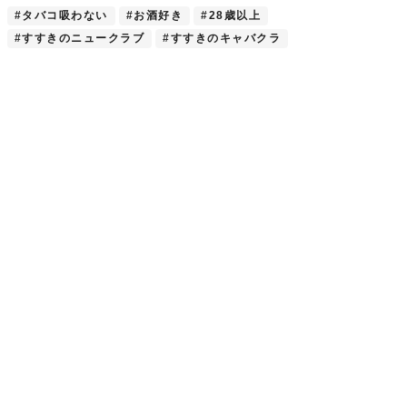
#タバコ吸わない
#お酒好き
#28歳以上
#すすきのニュークラブ
#すすきのキャバクラ