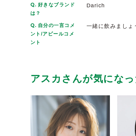
2026/06/02
| ID:LtQwYDxdM9
好きなブランド
Darich
は？
たまにしか会いに行けていませんが、北
自分の一言コメ
一緒に飲みましょ
寄らせてもらってます
2026/06/02
| ID:7hv8Oj0RCt
ント/アピールコメ
ント
笑顔がめちゃくちゃ可愛い。話してても
2026/06/02
| ID:lnTwzEQ6ni
勉強熱心＆笑顔かわいい
アスカさんが気になっ
2026/06/02
| ID:Jyf5C2ZGv6
会えてないけど毎回癒されてます
2026/06/02
| ID:vzuRsHKhjb
頑張り屋さんです！！
2026/06/02
| ID:lnTwzEQ6ni