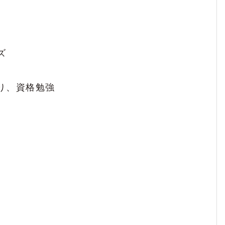
備な面も持ってる可愛らしい女性
ズ
資格マニアだけど優しくて礼儀正しくてかわ
り、資格勉強
尊敬！笑った顔が可愛い
宣材写真より実物
てる子だと思う
また会いたいなと思えるひ
り目配りができる女性
頼もしいです！