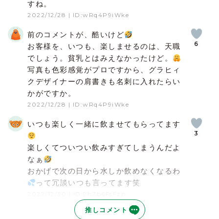
すね。
2022/12/28
| ID:wRq4P9iWke
前のコメントが、酷いけど
6
お客様を、いつも、楽しませるのは、天職
でしょう。貧乳とはみえなかったけど。
写真も色彩感覚がプロですから、グラヒィ
クデザイナーの肩書きも名刺に入れたらい
かがですか。
2022/12/28
| ID:wRq4P9iWke
いつも楽しく一緒に飲ませてもらってます
3
楽しくてついつい飲みすぎてしまうんだよ
なぁ
おかげで次の日から水しか飲めなくなるわ
って冗談いつも言ってます笑
2022/12/30
| ID:9hZb6FsFzp
推しコメント
会った時はいつもいっぱい元気をもらって