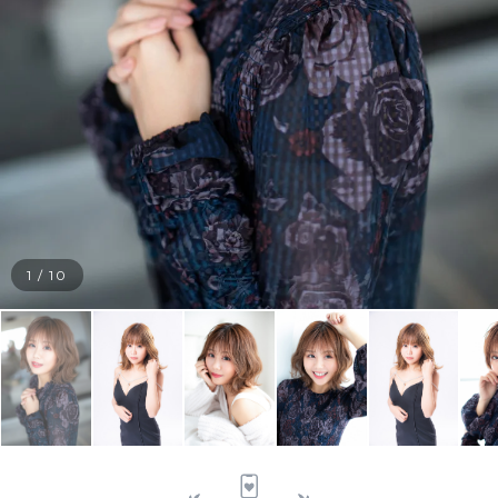
1
/
10