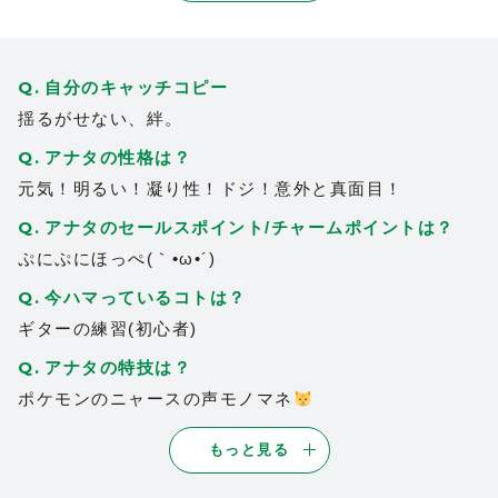
3
ます。こちらが遠くてなかなか会えないの
が残念。これからもよろしくお願いします
(^o^)
自分のキャッチコピー
2022/12/29
| ID:kTLcabLWBJ
揺るがせない、絆。
元気いっぱいで笑顔が可愛くて
アナタの性格は？
1
こちらも元気が貰える！！とてもいい子！
元気！明るい！凝り性！ドジ！意外と真面目！
2024/09/24
| ID:mxaD20mrZ3
アナタのセールスポイント/チャームポイントは？
知り合ってから５年程になります。遠方に
ぷにぷにほっぺ(｀•ω•´)
住んでいるので札幌にはあまり行けない私
にもずっと変わらず接してくれます！元気
今ハマっているコトは？
で破天荒なイメージがありますがとても優
ギターの練習(初心者)
しく元日の震災のときもすぐに連絡をくれ
アナタの特技は？
たり私の友人も大切にしてくれます。
あゆちゃん、これからもよろしくね！
ポケモンのニャースの声モノマネ
2024/09/29
| ID:GknlnswW06
もっと見る