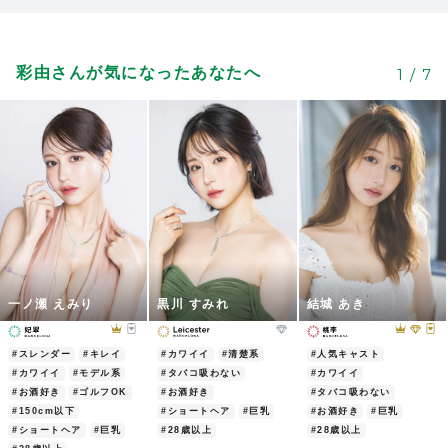
彩由さんが気になったあなたへ
1
/
7
一ノ瀬 えみり
黒川 すみれ
結城 あき
#スレンダー
#キレイ
#カワイイ
#清楚系
#人気キャスト
#カワイイ
#モデル系
#タバコ吸わない
#カワイイ
#お酒好き
#ゴルフOK
#お酒好き
#タバコ吸わない
#150cm以下
#ショートヘア
#巨乳
#お酒好き
#巨乳
#ショートヘア
#巨乳
#28歳以上
#28歳以上