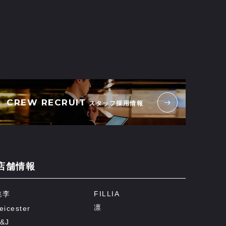
CREW RECRUIT
スタッフ採用情報
店舗情報
桃李
FILLIA
凛
eicester
&J