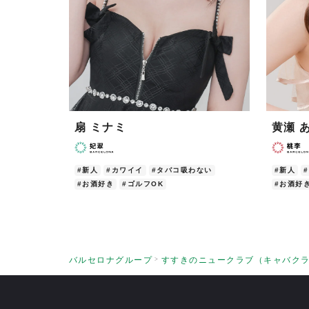
扇 ミナミ
黄瀬 
#新人
#カワイイ
#タバコ吸わない
#新人
#お酒好き
#ゴルフOK
#お酒好
バルセロナグループ
すすきのニュークラブ（キャバク