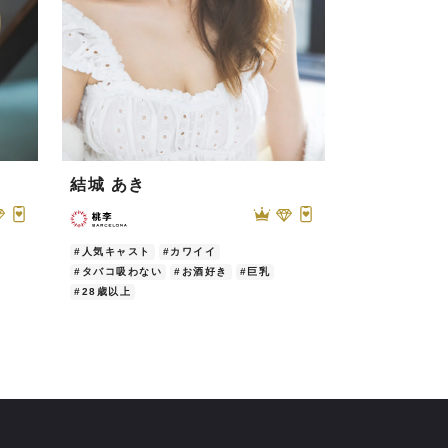
結城 あき
渚 みほ
#人気キャスト
#カワイイ
#人気キャスト
#タバコ吸わない
#お酒好き
#巨乳
#タバコ吸わな
#28歳以上
#165cm以上