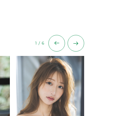
1
/
6