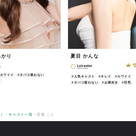
あかり
夏目 かんな
#カワイイ
#タバコ吸わない
#人気キャスト
#キレイ
#カワイイ
き
#タバコ吸わない
#お酒好き
#巨乳
ラ）
キャスト一覧
若葉 こと