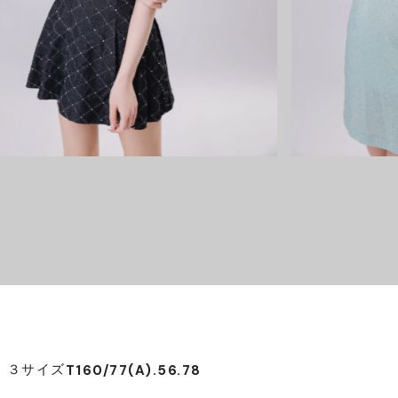
T160/77(A).56.78
３サイズ