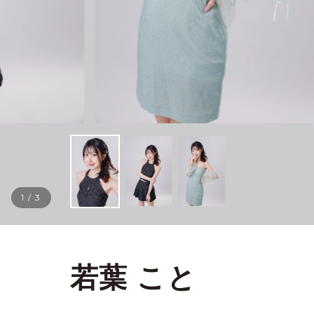
1
/
3
若葉 こと