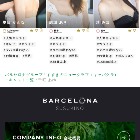
夏目 かんな
結城 あき
渚 みほ
#人気キャスト
#人気キャスト
#人気キャスト
#キレイ
#カワイイ
#カワイイ
#カワイイ
#タバコ吸わない
#タバコ吸わない
#タバコ吸わない
#お酒好き
#巨乳
#お酒好き
#巨乳
#お酒好き
#ゴルフOK
#28歳以上
#165cm以上
バルセロナグループ
すすきのニュークラブ（キャバクラ）
キャスト一覧
千咲 あゆ
SUSUKINO
COMPANY INFO
会社概要