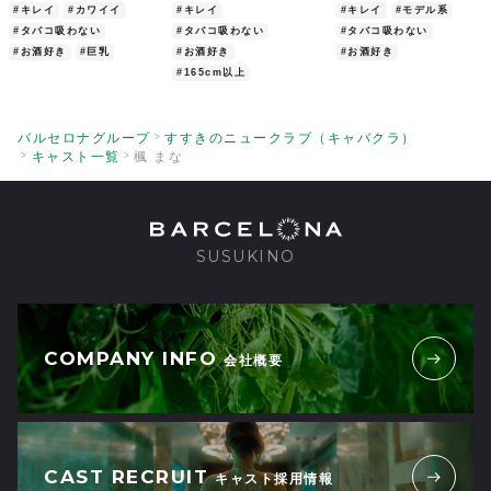
#キレイ
#カワイイ
#キレイ
#キレイ
#モデル系
#タバコ吸わない
#タバコ吸わない
#タバコ吸わない
#お酒好き
#巨乳
#お酒好き
#お酒好き
#165cm以上
バルセロナグループ
すすきのニュークラブ（キャバクラ）
キャスト一覧
楓 まな
SUSUKINO
COMPANY INFO
会社概要
CAST RECRUIT
キャスト採用情報