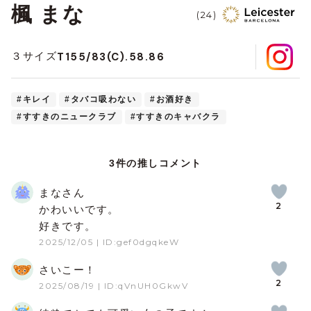
楓 まな
(24)
T155/83(C).58.86
３サイズ
#キレイ
#タバコ吸わない
#お酒好き
#すすきのニュークラブ
#すすきのキャバクラ
3件の推しコメント
まなさん
2
かわいいです。
好きです。
2025/12/05
| ID:gef0dgqkeW
さいこー！
2
2025/08/19
| ID:qVnUH0GkwV