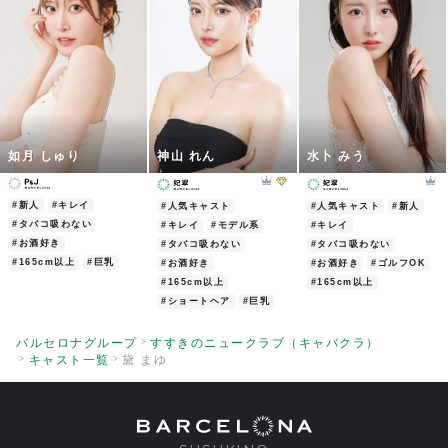
如月 しゅり
神山 れん
水卜 みう
#新人
#キレイ
#人気キャスト
#人気キャスト
#新人
#タバコ吸わない
#キレイ
#モデル系
#キレイ
#お酒好き
#タバコ吸わない
#タバコ吸わない
#165cm以上
#巨乳
#お酒好き
#お酒好き
#ゴルフOK
#165cm以上
#165cm以上
#ショートヘア
#巨乳
バルセロナグループ
すすきのニュークラブ（キャバクラ）
キャスト一覧
黛 まゆ