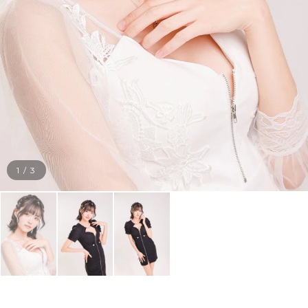
1
/
3