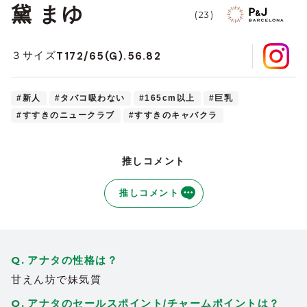
黛 まゆ
(23)
T172/65(G).56.82
３サイズ
#新人
#タバコ吸わない
#165cm以上
#巨乳
#すすきのニュークラブ
#すすきのキャバクラ
推しコメント
推しコメント
アナタの性格は？
甘えん坊で妹気質
アナタのセールスポイント/チャームポイントは？