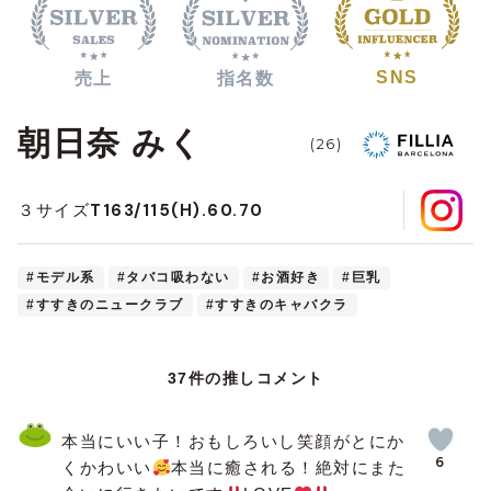
SNS
売上
指名数
朝日奈 みく
(26)
T163/115(H).60.70
３サイズ
#モデル系
#タバコ吸わない
#お酒好き
#巨乳
#すすきのニュークラブ
#すすきのキャバクラ
37件の推しコメント
本当にいい子！おもしろいし笑顔がとにか
6
くかわいい
本当に癒される！絶対にまた