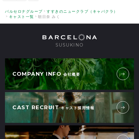
とっても魅力的な女性で
とっても素敵で
バルセロナグループ
すすきのニュークラブ（キャバクラ）
す
キャスト一覧
朝日奈 みく
一緒に笑えて場が和むし、僕の癒やしの推
しです
近くに居たら、毎日通うのにって
笑
2026/06/02
| ID:JFeskq74lG
SUSUKINO
笑顔で癒されるし元気をもらえれる
2
2026/05/07
| ID:7nxgmStGSM
COMPANY INFO
好み過ぎです。楽し過ぎて沼ってしまいま
会社概要
2
す。
2026/04/11
| ID:FpCYAVgDHF
本当に可愛くておもしろくて大好きです
CAST RECRUIT
2
キャスト採用情報
また絶対に行きたいです
2026/03/29
| ID:v71laJwMtJ
激アツキャストの朝日奈みくさん！
1
どちゃくそ可愛いです！