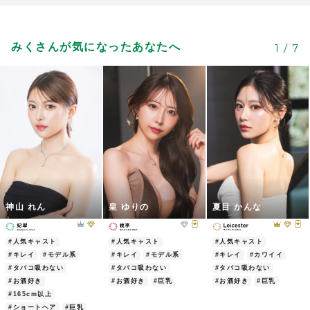
ちゃんみはほんとうにいい子だしめっちゃ
2
おもろいしめちゃくちゃ頑張ってる！SNS
みくさんが気になったあなたへ
1
/
7
とかの両立大変だと思うけど頑張ってね！
2026/06/02
| ID:QNeOs8IViz
性格がかなり良さそうです。冗談とかも通
2
じるので会話も楽しいです。
LINEとかもマメなので一生懸命お客さん
のことを考えて接客してくれるタイプで
す。接待などでも使えそう。
2026/06/02
| ID:QathcVlm6u
神山 れん
皇 ゆりの
夏目 かんな
まだあった事ないけど絶対いい子なんだろ
2
うな！可愛いトド様
これからも頑張っ
#人気キャスト
#人気キャスト
#人気キャスト
て！！
#キレイ
#モデル系
#キレイ
#モデル系
#キレイ
#カワイイ
2026/06/02
| ID:yvLHGnWnWA
#タバコ吸わない
#タバコ吸わない
#タバコ吸わない
#お酒好き
#お酒好き
#巨乳
#お酒好き
#巨乳
みくちゃんの可愛らしさ
たまりません
#165cm以上
2
ガチ夢中
ガチ夢中
押忍
#ショートヘア
#巨乳