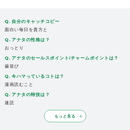
自分の好みを聞いてくれた同じ店のホステ
スさんから、彼女をおススメされたのがき
っかけで知り合えました
自分のキャッチコピー
面白い毎日を貴方と
今ではすっかり楽しい時間を過ごさせてい
ただいて感謝してます
アナタの性格は？
2026/06/02
| ID:ih1a0LCuKW
おっとり
TikTok見て会いに行きましたが性格も良く
アナタのセールスポイント/チャームポイントは？
2
可愛くて会話も楽しく時間があっという間
歯並び
でした！遠くてなかなか行けないけど絶対
今ハマっているコトは？
また行きます！
2026/06/02
| ID:Yh66j4FxRA
漫画読むこと
アナタの特技は？
はじめて会いましたが、実際に会うとすご
2
くかわいいしセクシー。すごく性格もいい
速読
んだろうと思いました。私にとっては完璧
な女性です。
もっと見る
応援してます^ ^
2026/06/02
| ID:zKCMQE2wxc