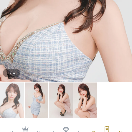
1
/
4