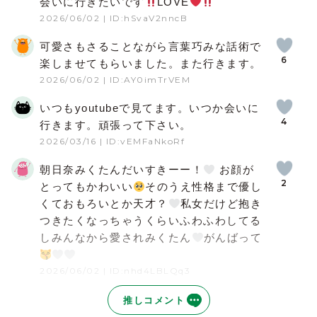
会いに行きたいです
LOVE
2026/06/02
| ID:hSvaV2nncB
可愛さもさることながら言葉巧みな話術で
6
楽しませてもらいました。また行きます。
2026/06/02
| ID:AY0imTrVEM
いつもyoutubeで見てます。いつか会いに
4
行きます。頑張って下さい。
2026/03/16
| ID:vEMFaNkoRf
朝日奈みくたんだいすきーー！
お顔が
2
とってもかわいい
そのうえ性格まで優し
くておもろいとか天才？
私女だけど抱き
つきたくなっちゃうくらいふわふわしてる
しみんなから愛されみくたん
がんばって
2026/06/02
| ID:nhd4LBLQq3
普段からホステスさんには、自分好みの女
推しコメント
2
性に当たることがほぼ無いのですが、