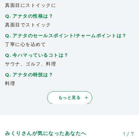
とっても真面目でこちらが感心してしまう
真面目にストイックに
6
ほど。
アナタの性格は？
性格もよく、男心をくすぐる対応ができ
て、会うたびに毎回楽しいと思えるので
真面目でストイック
何度もリピート指名してしまう。
アナタのセールスポイント/チャームポイントは？
聞き上手で何事も相手を立ててくれるので
丁寧に心を込めて
承認欲求満たされたい方にはオススメ。
あと実物の方が断然かわいい！
今ハマっているコトは？
2024/03/02
| ID:rUYHCk0mbg
サウナ、ゴルフ、料理
みくりちゃんは会った時から一生懸命で応
アナタの特技は？
4
援したくなります！いつも会ったら元気を
料理
もらえます！！がんばれー！！
2024/09/07
| ID:7Zp8j5kfzN
もっと見る
いつも話を聞いてくれて、なんでもついつ
4
い話してしまいます！何かあると話をした
くなって会いに行ってしまいます。これか
らも応援しております！
みくりさんが気になったあなたへ
1
/
7
2024/09/07
| ID:wu87RRqd6v