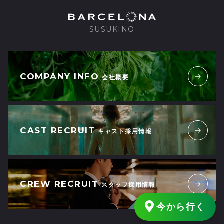
3
ゃんです♡お話も聞き上手で癒し系！
あと、がんばりやさんでストイックです。
SUSUKINO
推しですー！
2024/09/10
| ID:YGUDJzOJ0y
何度会っても必ずまた会いたくなる魅力あ
3
ふれる女性です。
COMPANY INFO
会社概要
普段の生活で素敵な女性に会える機会がな
かなかないが
桃李に行けば会えるのでニュークラブ嬢に
なってくれてありがたく思う。
CAST RECRUIT
キャスト採用情報
数あるキャストの女の子の中から偶然出会
えたことに感謝
お金払ってでも会いに行く価値はある女性
です！
2024/09/09
| ID:rUYHCk0mbg
CREW RECRUIT
スタッフ採用情報
宣材写真やSNSにあげている写真よりも断
今から行く
3
然、実物の方が可愛いです。直接会うのが