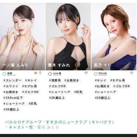
愛嬌満点！女子力満点！接客満点！
3
食欲も満点！
なにより健気なところに惹かれます!!
そんなみくりちゃんに
推し満点
2024/09/27
| ID:76HcTKzAhq
何に対しても一生懸命で努力家なみくりち
3
一ノ瀬 えみり
齋木 すみれ
星乃 そら
ゃん。
細かな気遣いも素晴らしいそれでいて、と
にかく可愛くて性格も良い。とても素敵な
#スレンダー
#キレイ
#清楚系
#お酒好き
#キレイ
#モデル系
#カワイイ
#モデル系
#ゴルフOK
#お酒好き
#ゴルフOK
女性です。これからも応援しています。
#お酒好き
#ゴルフOK
#ショートヘア
#巨乳
#ショートヘア
2024/09/16
| ID:gEHWCM8rcJ
#150cm以下
#28歳以上
#28歳以上
#ショートヘア
#巨乳
ものすごくかわいいです。好きです。
#28歳以上
3
それでいて気遣いもできる良いコです！
2024/09/12
| ID:LxoG4GgLDo
バルセロナグループ
すすきのニュークラブ（キャバクラ）
キャスト一覧
愛石 みくり
いつも明るく、気遣いばっちりのみくりち