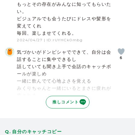
もっとその存在がみんなに知ってもらいた
い。
ビジュアルでも会うたびにドレスや髪形を
変えてくれ
毎回、楽しませてくれる。
2024/04/27
| ID:rUYHCk0mbg
気づかいがドンピシャでできて、自分は会
6
話することに集中できるし
話していても聞き上手で会話のキャッチボ
ールが楽しめ
一緒に飲んでて心地よさを覚える
みくりちゃんと一緒にいるとまさに疲れが
癒される。
推しコメント
誰かに癒されたいなーと思ってる人にはお
すすめ！
指名してよかったと思える存在です。
2024/04/02
| ID:rUYHCk0mbg
自分のキャッチコピー