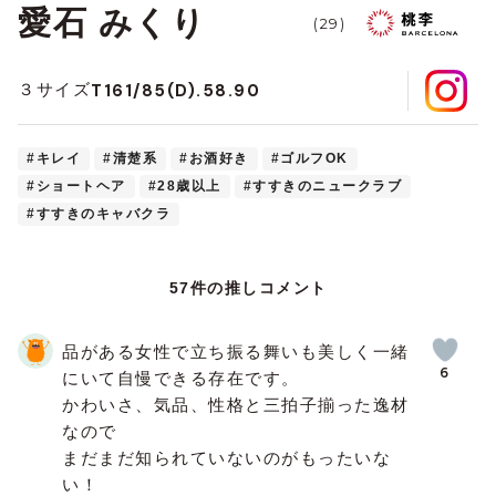
愛石 みくり
(29)
T161/85(D).58.90
３サイズ
#キレイ
#清楚系
#お酒好き
#ゴルフOK
#ショートヘア
#28歳以上
#すすきのニュークラブ
#すすきのキャバクラ
57件の推しコメント
品がある女性で立ち振る舞いも美しく一緒
6
にいて自慢できる存在です。
かわいさ、気品、性格と三拍子揃った逸材
なので
まだまだ知られていないのがもったいな
い！