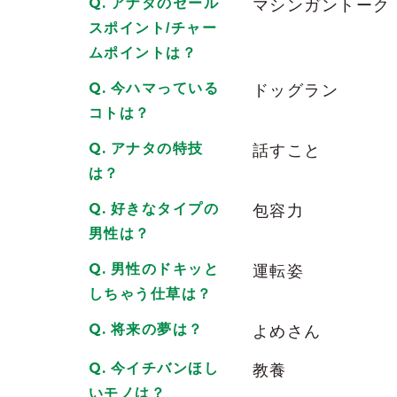
アナタのセール
マシンガントーク
会うと元気を貰えるのは、間違いなし
2025/12/23
| ID:0HgdiOeryX
スポイント/チャー
ムポイントは？
手を入れたい
今ハマっている
ドッグラン
2025/11/27
| ID:k4u1UiZni0
コトは？
会うと元気をいただけるし、キレイでス
アナタの特技
話すこと
前向きで明るいので、お会いするとエネ
は？
2025/07/24
| ID:id49IPm7vx
好きなタイプの
包容力
社員旅行が北海道だったのでお邪魔しま
男性は？
とても楽しかったのでリピーターになり
2024/10/15
| ID:0imtbjc2YI
男性のドキッと
運転姿
しちゃう仕草は？
きれいだし、美人でスタイルいいしで、
将来の夢は？
よめさん
2024/06/06
| ID:NbY0vhaG5P
今イチバンほし
教養
愛倉ななこちゃんは、ビジュエグすぎ才
いモノは？
世の中の男性はみんな彼女の虜になる事