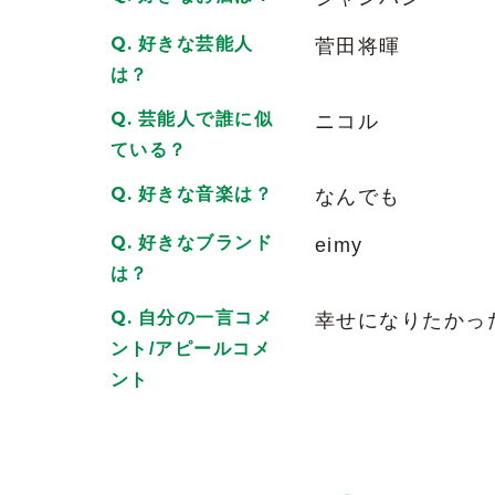
2026/06/27
| ID:aFLXhPA4VQ
好きな芸能人
菅田将暉
可愛い
は？
2026/07/19
| ID:We3CebDiaz
芸能人で誰に似
ニコル
ている？
吸い込まれそうな瞳と上品な雰囲気に一
どの角度から見ても美しくて、凛とした
好きな音楽は？
なんでも
す！
見れば見るほど魅力が増して、気づけば
好きなブランド
eimy
これからも応援し続けます
は？
2026/06/23
| ID:uDYr69etzJ
自分の一言コメ
幸せになりたかっ
ななこちゃんはマジに美人です♪♪
ント/アピールコメ
一瞬めっちゃ気の強い女性だと思いまし
ント
マジに癒されます。
会いたくなる女性です。
魔性のキャストです。
PJ行くなら、ななこちゃん一択しかあり