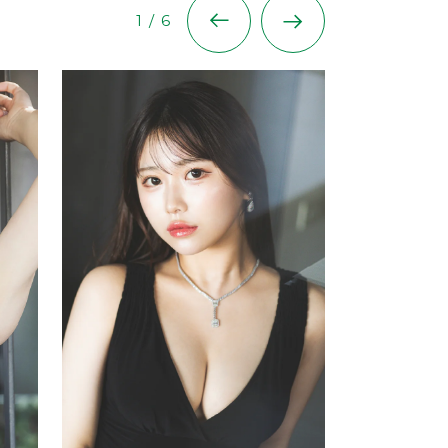
1
/
6