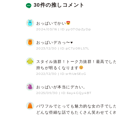
30件の推しコメント
おっぱいでかい
2024/03/16
| ID:yy07OpZyDp
おっぱいデカっ〜♥
2023/12/30
| ID:pCTz0RLS7L
スタイル抜群！トーク力抜群！最高でし
持ちが明るくなります
2022/12/30
| ID:srftUeSEcG
おっぱいが本当にデカい。
2025/09/30
| ID:6ay4GQy4BT
パワフルでとっても魅力的な女の子でし
どんな些細な話でもたくさん笑わせてく