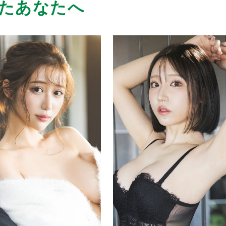
たあなたへ
いと思いました！無理せずこれからも頑張っ
けだせない毎日会いたくなる魅力をもってい
間を忘れる凄さそれが彼女の魅力です！
タイル抜群のセクシーでツンデレのツン多
比べてダントツナンバーワンです！目に力が
てしまいます笑これからさらに素敵な女性に
これからもずっと推しでいさせて下さい。