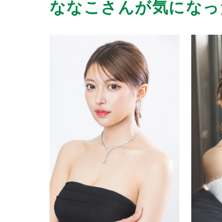
ななこさんが気になっ
2026/06/23
| ID:bdyzeRq87h
SNSで拝見してぜひ一度直接会ってみた
てください。応援しています！
2026/06/22
| ID:LoNxjLz2ch
SNSをきっかけに指名して１回話せば抜
て、気づけば黒服さんがお時間ですと時
可愛くて、かっこよくて、背が高く、ス
め、これがまた沼度を加速させる。
また会いにいきます！
2026/06/22
| ID:58uhddMO37
ななこさんは外見もスタイルも他の方に
あるし見てると元気になるしニヤニヤし
なるんでしょうね。ずっと応援してます
2026/06/22
| ID:DDdAuks4dy
こんなに綺麗で可愛い方がいるんですね