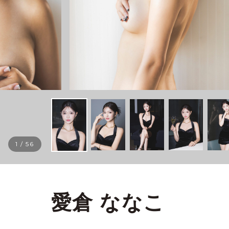
1
/
56
愛倉 ななこ