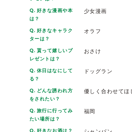
7月5日が誕生日なのでみんなでお祝いし
好きな漫画や本
少女漫画
2026/06/28
| ID:0N6PA4KqgK
は？
ずっと前から憧れていて中々お店に行っ
好きなキャラク
オラフ
遅い時間帯だったので少し酔っていまし
ターは？
とても良い印象で一発で気に入った次第
2026/06/13
| ID:0N6PA4KqgK
貰って嬉しいプ
おさけ
レゼントは？
おっぱいデカいしお顔と演技できない正
休日はなにして
ドッグラン
2026/03/19
| ID:Hp4tPoeUiZ
る？
お綺麗です。
どんな誘われ方
優しく合わせてほ
2026/02/23
| ID:CtF0YlS9F0
をされたい？
いつも応援してます
旅行に行ってみ
福岡
2025/12/17
| ID:ZBfANF9emA
たい場所は？
数珠繋ぎのリールで好きになりました！
好きなお酒は？
シャンパン