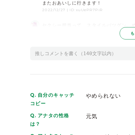
またおあいしに行きます！
2022/12/27
| ID:xuUePR7PiR
セクシー担当って、スタイルバツグン、
2024/11/14
| ID:f5eYQMiXCm
も
おっぱい大好き
♥️
2025/02/28
| ID:hrMzKbfB39
スタイル良くてめっちゃ可愛いし綺麗で
2024/01/28
| ID:9sPhe0qoLd
i LOVE you
自分のキャッチ
やめられない
2024/03/13
| ID:ZktMa9VcKu
コピー
可愛いわ♫機会があったら行きたいわ 
アナタの性格
元気
2024/02/11
| ID:zfOJcQXmHi
は？