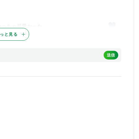
めっちゃ可愛かった。
6
っと見る
5
すね
5
4
現状は夢のまた夢
4