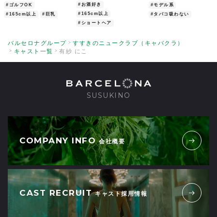
先日静岡から念願の生にこちゃんに会い
#お酒好き
#ゴルフOK
#モデル系
4
に！SNSでは伝わらない良さが沢山溢れて
#165cm以上
#165cm以上
#巨乳
#タバコ吸わない
#ショートヘア
いました
出会った中で過去一だと思います
バルセロナグループ
すすきのニュークラブ（キャバクラ）
またすぐにでも会いに行きたい！
キャスト一覧
有紗 にこ
2026/06/02
| ID:dAWThLbLJu
動画みて推しになりました
4
2026/06/01
| ID:0THUl8IaAp
SUSUKINO
インスタで見て先日初めて生にこちゃんに
4
会えました
想像以上に綺麗だし、なによ
り話しやすい
向上心もあって凄く人間
COMPANY INFO
会社概要
的に素晴らしい子だと思った
2026/05/29
| ID:bLPbDPZhnV
会いたいね
4
2026/03/19
| ID:66u1oNc0mm
CAST RECRUIT
キャスト採用情報
可愛い
今日の配信みてわかりました
4
2025/06/14
| ID:cJ74jJR9iR