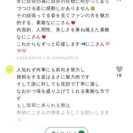
常に自分の為に自分の目標に向かって走り
づつける姿に感動しかありません
その頑張ってる姿を見てファンの方を魅力
的する、素敵なにこさん
内面的、人間性、美しさを兼ね備えた素敵
なにこさん
これからもずっと応援します
にこさん
2026/06/09
| ID:bIM2dsZ3CG
人知れず何事にも前向き努力し
16
挑戦をする姿はまさに魅力的です
そして誰に対しても笑顔で丁寧に接し
なおかつ場を盛り上げてくれる素敵な方で
す
もし翡翠に来られる際は
有紗にこさんの指名よろしくお願いします
2026/06/17
| ID:WMYZiuiYhQ