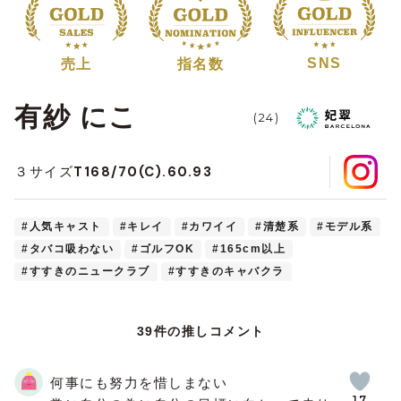
SNS
売上
指名数
有紗 にこ
(24)
T168/70(C).60.93
３サイズ
#人気キャスト
#キレイ
#カワイイ
#清楚系
#モデル系
#タバコ吸わない
#ゴルフOK
#165cm以上
#すすきのニュークラブ
#すすきのキャバクラ
39件の推しコメント
何事にも努力を惜しまない
17