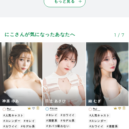
もっと見る
2025/09/28
| ID:o10Fv6iILN
かわいい！これからが楽しみ
6
2025/04/25
| ID:RkpFytiJ7r
唯一無二。紡ぐ言葉が好き。もちろん一緒
にこさんが気になったあなたへ
1
/
7
4
にいて楽しいし居心地いい。人想いでまっ
すぐで決めた目標にもすげぇ真剣。
楽しいことも苦いことも人生の養分にし
て、自分も他人も輝かせようとひたむきに
進んでる。その生き様に反射して自分も高
め続けようと思える。戦える
充電させてくれる他にはいない人
2026/06/02
| ID:r2UOAKE0Ea
職場の後輩から教えてもらい、推しになり
神楽 ゆあ
日辻 あさひ
紬 むぎ
4
ました笑
応援しています！
#キレイ
#カワイイ
#人気キャスト
#人気キャスト
2026/06/02
| ID:pinU6ZEx0S
#清楚系
#モデル系
#スレンダー
#キレイ
#スレンダー
#タバコ吸わない
#カワイイ
#モデル系
#カワイイ
#清楚系