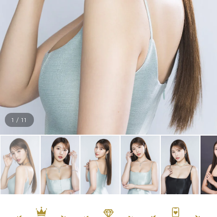
1
/
11