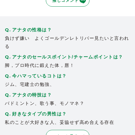
推しコメント
妃翠随一の努力家であり、人格者。可愛く
12
て、誠実さがあり、気遣いのできる実力派
キャストさんです。紆余曲折あると思いま
すが、体を大事にしながら、自分の夢や目
アナタの性格は？
標を叶えて欲しいですね。
負けず嫌い よくゴールデンレトリバー見たいと言われ
2025/08/19
| ID:W74DDwrhec
る
あまりにも可愛いすぎて
病院に行きた
アナタのセールスポイント/チャームポイントは？
12
くなった
脚，プロ時代に鍛えた体，唇！
2025/05/08
| ID:c8iAAEdXx0
今ハマっているコトは？
動画のエホエホがめちゃ可愛くて
ジム、宅建士の勉強、
6
東京から会いに行きました！
外見、内面共に可愛くて
アナタの特技は？
優しい人間性に魅力的な女の子
バドミントン、歌う事、モノマネ？
ミシュラン星3つと同様に
好きなタイプの男性は？
にこちゃんに会うために東京から行く価値
私のことが大好きな人、妥協せず高め合える存在
がある女の子
また、会いに行きます！！！