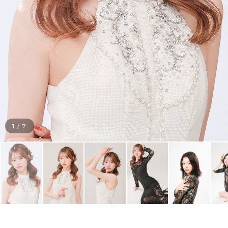
1
/
7