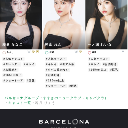
愛倉 ななこ
神山 れん
一ノ瀬 れいな
#人気キャスト
#人気キャスト
#人気キャスト
#スレンダー
#キレイ
#キレイ
#モデル系
#キレイ
#お酒好き
#お酒好き
#タバコ吸わない
#165cm以上
#巨乳
#165cm以上
#お酒好き
#ショートヘア
#巨乳
#165cm以上
#ショートヘア
#巨乳
バルセロナグループ
すすきのニュークラブ（キャバクラ）
キャスト一覧
若月 りょう