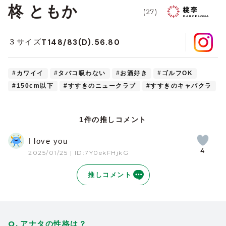
柊 ともか
(27)
T148/83(D).56.80
３サイズ
#カワイイ
#タバコ吸わない
#お酒好き
#ゴルフOK
#150cm以下
#すすきのニュークラブ
#すすきのキャバクラ
1件の推しコメント
I love you
4
2025/01/25
| ID:7Y0ekFHjkG
推しコメント
アナタの性格は？