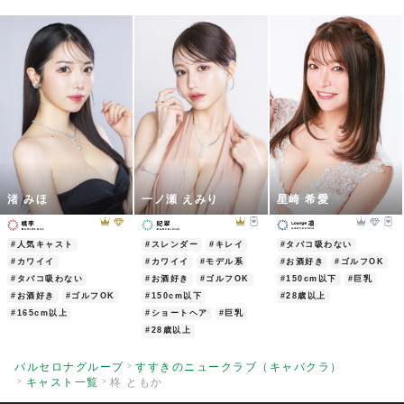
渚 みほ
一ノ瀬 えみり
星崎 希愛
#人気キャスト
#スレンダー
#キレイ
#タバコ吸わない
#カワイイ
#カワイイ
#モデル系
#お酒好き
#ゴルフOK
#タバコ吸わない
#お酒好き
#ゴルフOK
#150cm以下
#巨乳
#お酒好き
#ゴルフOK
#150cm以下
#28歳以上
#165cm以上
#ショートヘア
#巨乳
#28歳以上
バルセロナグループ
すすきのニュークラブ（キャバクラ）
キャスト一覧
柊 ともか