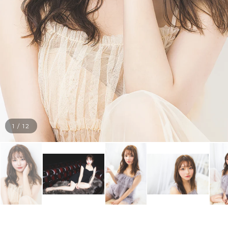
1
/
12