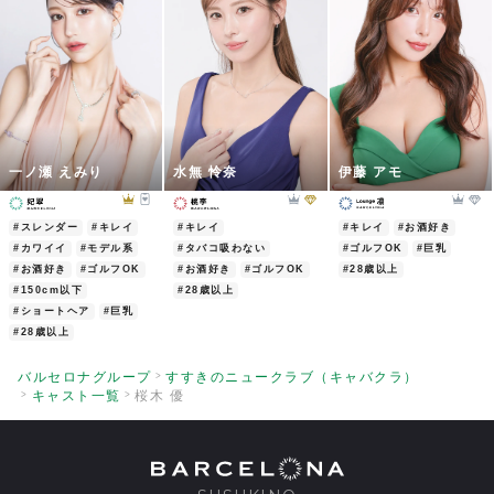
一ノ瀬 えみり
水無 怜奈
伊藤 アモ
#スレンダー
#キレイ
#キレイ
#キレイ
#お酒好き
#カワイイ
#モデル系
#タバコ吸わない
#ゴルフOK
#巨乳
#お酒好き
#ゴルフOK
#お酒好き
#ゴルフOK
#28歳以上
#150cm以下
#28歳以上
#ショートヘア
#巨乳
#28歳以上
バルセロナグループ
すすきのニュークラブ（キャバクラ）
キャスト一覧
桜木 優