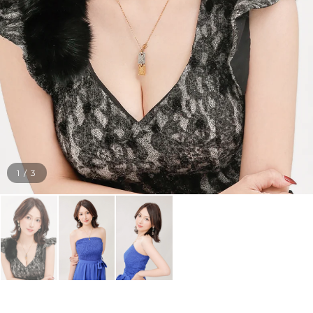
1
/
3