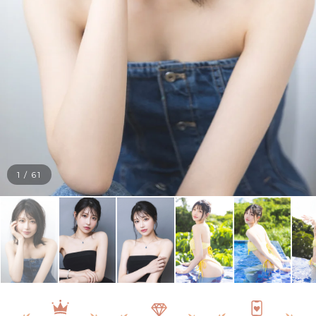
1
/
61