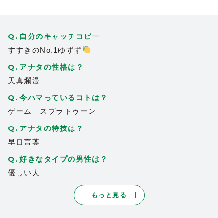
ので皆さんも応援してみては？
2022/12/21
| ID:vphUFSYccd
北海道といえばゆずずさん
！
引きこも
自分のキャッチコピー
38
りだった過去をカミングアウトして乗り越
すすきのNo.1ゆずず
えてキラキラ輝くスターです！実は読書家
アナタの性格は？
だったりする知的なところも素敵です。
天真爛漫
2022/12/21
| ID:IsNYyQh2A0
今ハマっているコトは？
柚子さんの頑張りにはいつも刺激を受けて
37
ゲーム スプラトゥーン
ます！見習わないとって思わせてくれてあ
りがとうの気持ちです
アナタの特技は？
2022/12/21
| ID:9g0eye7EPe
早口言葉
ゆずちゃんわどんな時も一生懸命でまっす
好きなタイプの男性は？
36
ぐで、何回かしか会った事ないけど凄い魅
優しい人
力的だしさすが売れっ子のオーラ全開だと
思います
ゆずちゃん見てるとまだまだ
もっと見る
頑張らないとと思うし、何よりずっとNo.
1でいることがほんとに凄いと思います。