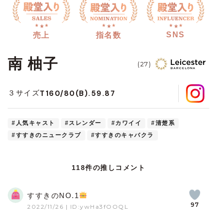
SNS
売上
指名数
南 柚子
(27)
T160/80(B).59.87
３サイズ
#人気キャスト
#スレンダー
#カワイイ
#清楚系
#すすきのニュークラブ
#すすきのキャバクラ
118件の推しコメント
すすきのNO.1
97
2022/11/26
| ID:ywHa3fOOQL