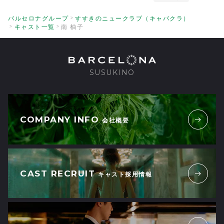
28
2022/12/22
| ID:krJFan3hYT
バルセロナグループ
すすきのニュークラブ（キャバクラ）
キャスト一覧
南 柚子
一回指名させていただきました。いろいろ
27
聞いていただき楽しい時間でした。ありが
とうございました。またお伺いさせていた
だきますね。
SUSUKINO
2022/12/30
| ID:ltEdVQDcJS
めちゃくちゃかわいい…！
27
2022/12/25
| ID:FYXoEHW1DZ
COMPANY INFO
会社概要
1番の頑張りやさん！可愛いだけじゃなく
26
て賢いですよ。また伺わせてください。
2023/08/03
| ID:Xty7gY2YtZ
CAST RECRUIT
キャスト採用情報
出逢った瞬間から、ゆずさんに恋をしてい
26
ます。弾ける笑顔と笑い声のトリコです。
これからも、楽しませてくださいね！
2022/12/22
| ID:Dmopn9H6lH