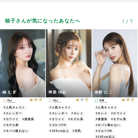
ゆずちゃんずっと遠くから応援してます
2022/12/21
| ID:9IHRRCZozU
柚子さんが気になったあなたへ
1
/
7
可愛い可愛い可愛い可愛い可愛い可愛い可
31
愛い可愛い可愛い可愛い可愛い可愛い可愛
い可愛い可愛い可愛い可愛い可愛い可愛い
可愛い可愛い可愛い可愛い可愛い可愛い酒
乱可愛い可愛い可愛い可愛い可愛い可愛い
2022/12/22
| ID:oY15RByVDX
まだお会いした事はありませんが
31
心身共に素敵な方とお見受けします。
2022/12/21
| ID:kZpTyWeXhK
紬 むぎ
神楽 ゆあ
有紗 にこ
銀座の菜々江ママのご紹介で今週金曜日、
29
土曜日とお邪魔します！楽しみにしてま
#人気キャスト
#人気キャスト
#人気キャスト
す！
#スレンダー
#スレンダー
#キレイ
#キレイ
#カワイイ
#カワイイ
#清楚系
#カワイイ
#モデル系
#清楚系
#モデル系
2023/02/20
| ID:H5UKTptv8Q
#モデル系
#ゴルフOK
#タバコ吸わない
#タバコ吸わない
#165cm以上
#巨乳
#ゴルフOK
ゆずさん素敵
#165cm以上