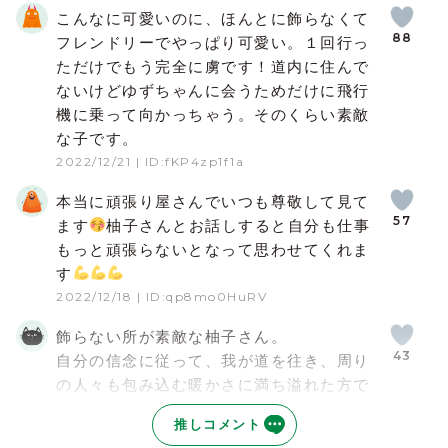
こんなに可愛いのに、ほんとに飾らなくて
88
フレンドリーでやっぱり可愛い。１回行っ
ただけでもう完全に虜です！道内に住んで
ないけどゆずちゃんに会うためだけに飛行
機に乗って向かっちゃう。そのくらい素敵
な子です。
2022/12/21
| ID:fKP4zp1f1a
本当に頑張り屋さんでいつも尊敬して見て
57
ます
柚子さんとお話しすると自分も仕事
もっと頑張らないとなって思わせてくれま
す
2022/12/18
| ID:qp8mo0HuRV
飾らない所が素敵な柚子さん。
43
自分の信念に従って、我が道を往き、周り
の人々も包み込む暖かさに満ち溢れた方で
す。
推しコメント
自分も頑張ろうと思えるキャストさんです