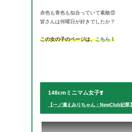
赤色も青色も似合っていて素敵😍
皆さんは何曜日が好きでしたか？
この女の子のページは、
こちら
！
148cmミニマム女子❣️
【一ノ瀬えみりちゃん：NewClub妃翠