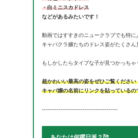
・白ミニスカドレス
などがあるみたいです！
動画ではすすきのニュークラブでも特に
キャバクラ嬢たちのドレス姿がたくさん
もしかしたらタイプな子が見つかっちゃ
超かわいい最高の姿をぜひご覧ください
キャバ嬢の名前にリンクを貼っているの
-----------------------------------------
あなたは何曜日派？🥰