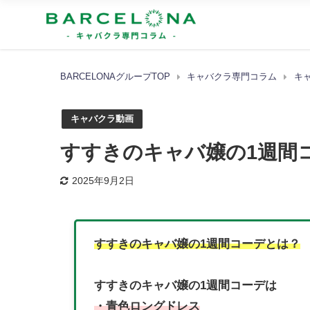
BARCELONAグループTOP
キャバクラ専門コラム
キ
キャバクラ動画
すすきのキャバ嬢の1週間
2025年9月2日
すすきのキャバ嬢の1週間コーデとは？
すすきのキャバ嬢の1週間コーデは
・青色ロングドレス