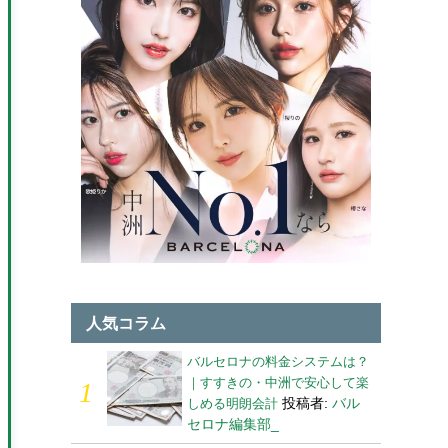
人気コラム
バルセロナの料金システムは？
｜すすきの・中洲で安心して楽
投稿者:
バル
しめる明朗会計
セロナ編集部_