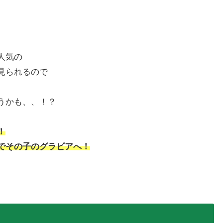
人気の
見られるので
うかも、、！？
！
でその子のグラビアへ！