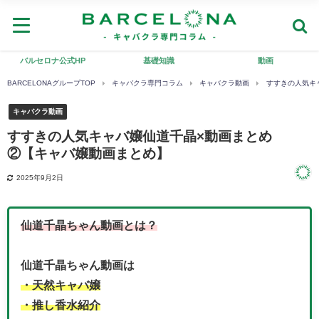
バルセロナ公式HP
基礎知識
動画
BARCELONAグループTOP
キャバクラ専門コラム
キャバクラ動画
すすきの人気キ
キャバクラ動画
すすきの人気キャバ嬢仙道千晶×動画まとめ
②【キャバ嬢動画まとめ】
2025年9月2日
仙道千晶ちゃん動画とは？
仙道千晶ちゃん動画は
・天然キャバ嬢
・推し香水紹介