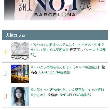
人気コラム
バルセロナの料金システムは？｜すすきの・中洲で
投稿者:
バルセロナ編集
安心して楽しめる明朗会計
部_
投
キャバクラの指名替えとは？【キャバ用語解説】
稿者:
BARCELONA編集部
超人気キャバ嬢の超かわいい㊙動画集【キャバ嬢動
投稿者:
BARCELONA編集部
画まとめ】