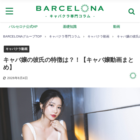
バルセロナ公式HP
基礎知識
動画
BARCELONAグループTOP
キャバクラ専門コラム
キャバクラ動画
キャバ嬢の彼氏
キャバクラ動画
キャバ嬢の彼氏の特徴は？！【キャバ嬢動画まと
め】
2026年6月4日