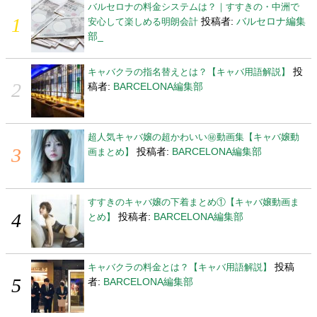
バルセロナの料金システムは？｜すすきの・中洲で
投稿者:
バルセロナ編集
安心して楽しめる明朗会計
部_
投
キャバクラの指名替えとは？【キャバ用語解説】
稿者:
BARCELONA編集部
超人気キャバ嬢の超かわいい㊙動画集【キャバ嬢動
投稿者:
BARCELONA編集部
画まとめ】
すすきのキャバ嬢の下着まとめ①【キャバ嬢動画ま
投稿者:
BARCELONA編集部
とめ】
投稿
キャバクラの料金とは？【キャバ用語解説】
者:
BARCELONA編集部