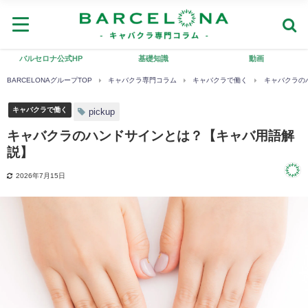
バルセロナ公式HP
基礎知識
動画
BARCELONAグループTOP
キャバクラ専門コラム
キャバクラで働く
キャバクラの
キャバクラで働く
pickup
キャバクラのハンドサインとは？【キャバ用語解
説】
2026年7月15日