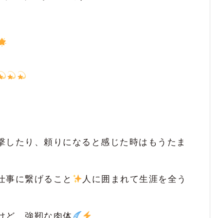
す。 らんｻﾝを、ずっと応援してま
5
しがしたいです。
く楽しいらんさん
応援してます
4
せました♪
撃したり、頼りになると感じた時はもうたま
3
仕事に繋げること
人に囲まれて生涯を全う
いい
美人
3
けど、強靭な肉体