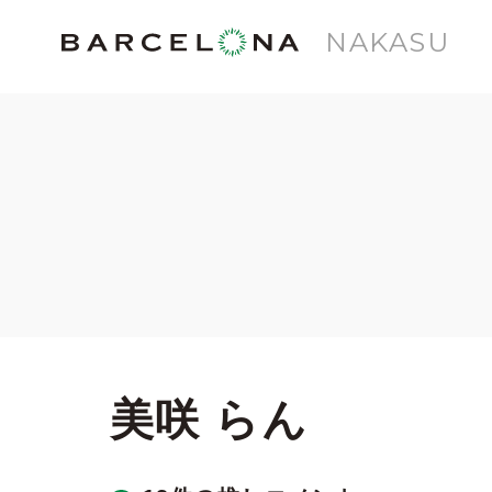
NAKASU
美咲 らん