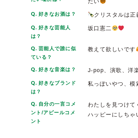
たい
好きなお酒は？
クリスタルは正
好きな芸能人
坂口憲二
は？
芸能人で誰に似
教えて欲しいです
ている？
好きな音楽は？
J-pop、演歌、
好きなブランド
私っぽいやつ、模
は？
自分の一言コメ
わたしを見つけて
ント/アピールコメ
ハッピーにしちゃ
ント