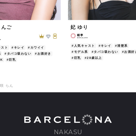
さんご
妃 ゆり
#人気キャスト
#キレイ
#清楚系
ャスト
#キレイ
#カワイイ
#モデル系
#タバコ吸わない
#お酒好
系
#タバコ吸わない
#お酒好き
#巨乳
#28歳以上
K
#巨乳
咲 らん
NAKASU