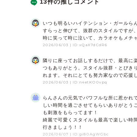
13件の推しコメント
いつも明るいハイテンション・ガールら
すらっと伸びて、抜群のスタイルですが
時に笑って時に泣いて、カラオケもメチ
2026/06/03
| ID:xQaX7dCdR6
隣りに座ってお話しするだけで、最高に
つもありがとう。スタイル抜群・とびき
れます。それにとても努力家なので応援
2026/06/03
| ID:n4etKO0vpq
らんさんの元気でパワフルな所に惹かれ
しい時間を過ごさせてもらいありがとう
も刺激をもらってます！
綺麗で可愛くスタイルも最高で楽しい時
行きましょう！！
2026/06/07
| ID:gi80AgWGbc