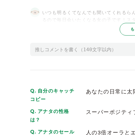
いつも明るくてなんでも聞いてくれるら
るので毎日会いたくなる女の子です！ス
くなる女の子なので元気を貰いたい方は
も
2026/06/07
| ID:zWdzB5XYZi
らんちゃんは美人でノリも良くていつも
し努力家だし、そこがまた良いところ！
会えば絶対ファンになること間違いなし
いつもありがとう！
2026/06/22
| ID:ZdjdWsbAmU
自分のキャッチ
あなたの日常に太
らんちゃんいつもありがとう
とって
コピー
2026/06/08
| ID:5rGrJ21qgF
アナタの性格
スーパーポジティ
元気で頑張り屋さんないい子
は？
癒されます
らん！応援してるよ！
アナタのセール
人の3倍オーラと