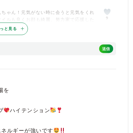
んちゃん！元気がない時に会うと元気をくれ
9
タイルも良くお顔も綺麗、努力家で応援した
ぜひお話してみてください
っと見る
元気もらってます！
と思えば根が真面目だ
6
です！笑
陽を
も綺麗でいつも癒されてます〜〜〜
6
ブ
ハイテンション
5
エネルギーが強いです