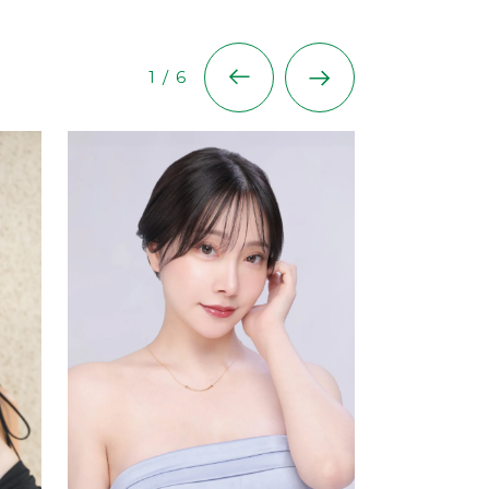
1
/
6