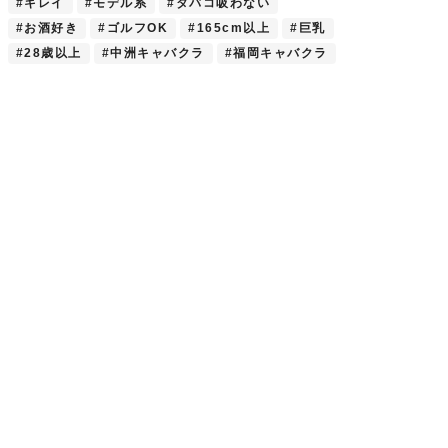
#キレイ
#モデル系
#タバコ吸わない
#お酒好き
#ゴルフOK
#165cm以上
#巨乳
#28歳以上
#中洲キャバクラ
#福岡キャバクラ