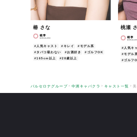
椿 さな
桃瀬 
#人気キャスト
#キレイ
#モデル系
#人気キ
#タバコ吸わない
#お酒好き
#ゴルフOK
#モデル
#165cm以上
#28歳以上
#ゴルフO
バルセロナグループ
中洲キャバクラ
キャスト一覧
美