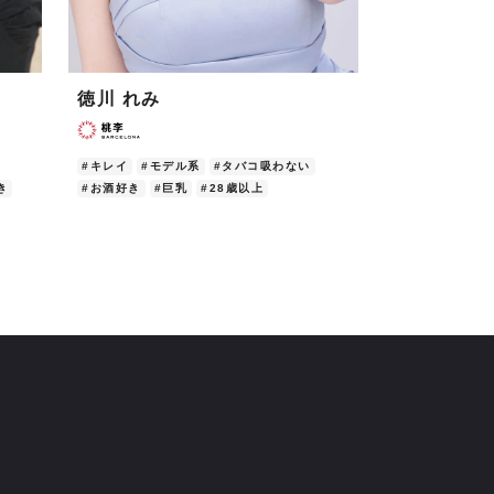
徳川 れみ
夢乃 あい
#キレイ
#モデル系
#タバコ吸わない
#人気キャスト
き
#お酒好き
#巨乳
#28歳以上
#お酒好き
#ゴ
#28歳以上