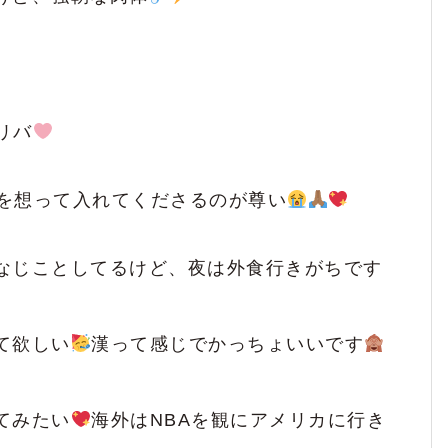
で一緒にいてくれるだけで自分も楽しくなり
2
性に適した方だと思います。
リバ
1
ねるうちに仲良くなれると思うので
です。
を想って入れてくださるのが尊い
なじことしてるけど、夜は外食行きがちです
て欲しい
漢って感じでかっちょいいです
てみたい
海外はNBAを観にアメリカに行き