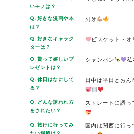
いつも明るく元気にお話をしてくれるの
いモノは？
ます！
これからも応援してます！
好きな漫画や本
刃牙
2026/06/27
| ID:duiB825HGR
は？
大人の奥行と愛嬌がある方なので世の男
好きなキャラク
ビスケット・オ
最初は恥ずかしがりやですが、回数を重
ターは？
1回目より3回目を、大事に頂けると幸い
よろしくお願いいたします。
貰って嬉しいプ
シャンパン
私
2026/07/04
| ID:rs7fzdW96D
レゼントは？
休日はなにして
日中は平日とおん
る？
どんな誘われ方
ストレートに誘っ
をされたい？
旅行に行ってみ
国内は関西に行っ
たい場所は？