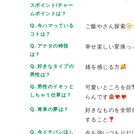
そっち行ったらかおだすね
スポイント/チャー
2026/06/21
| ID:THKnxyJDKt
ムポイントは？
勢いで店に入った時から気になった人で
今ハマっている
ご飯やさん探索
す… 会いに行きます… いろいろ話
コトは？
2026/06/21
| ID:Y8fJ0T6Ori
アナタの特技
幸せ楽しい変換っ
いつも笑顔がめっちゃ可愛いいし、明る
は？
またお話したい
好きなタイプの
雄を感じる方
2026/06/23
| ID:aPCHqCNvWM
男性は？
フリーで入店したけど気さくで楽しく過ご
男性のドキッと
可愛いところを目
楽しすぎてそのまま場内でした
しちゃう仕草は？
らんです
2026/06/25
| ID:dCqAHTtiYC
将来の夢は？
好きなものを全部
かわいい、すごく話してて楽しい、かわ
すること
2026/06/22
| ID:ZSrsjgzv4x
今イチバンほし
今も強いつもりだ