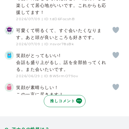
楽しくて居心地がいいです。これからも応
援してます！
2026/07/09
| ID:tdD6FocshB
可愛くて明るくて、すぐ会いたくなりま
す。あと頭が良いところも好きです。
2026/07/09
| ID:nsvor78sBk
笑顔がとってもいい!
会話も盛り上がるし、話を全部拾ってくれ
る。また会いたいです。
2026/06/29
| ID:8W5rmO79ov
笑顔が素晴らしい！
この一言に尽きます！
あ、水美味しいです！これも忘れないよう
推しコメント
にしないとです。
今後ともよろしくお願いします。
2026/04/14
| ID:dhtLvNLHFu