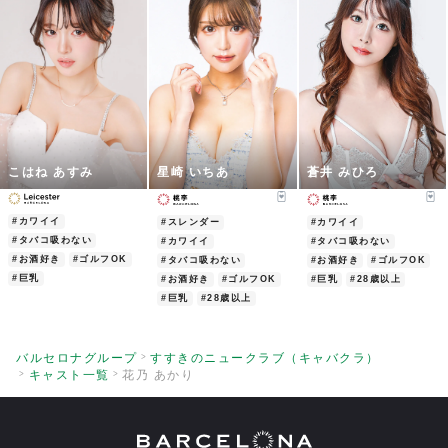
こはね あすみ
星崎 いちあ
蒼井 みひろ
#カワイイ
#スレンダー
#カワイイ
#タバコ吸わない
#カワイイ
#タバコ吸わない
#お酒好き
#ゴルフOK
#タバコ吸わない
#お酒好き
#ゴルフOK
#巨乳
#お酒好き
#ゴルフOK
#巨乳
#28歳以上
#巨乳
#28歳以上
バルセロナグループ
すすきのニュークラブ（キャバクラ）
キャスト一覧
花乃 あかり