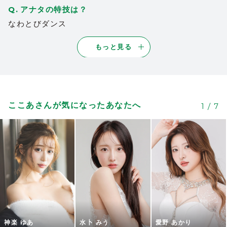
アナタの特技は？
なわとびダンス
もっと見る
ここあさんが気になったあなたへ
1
/
7
神楽 ゆあ
水卜 みう
愛野 あかり