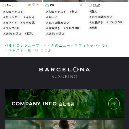
#新人
#人気キャスト
#人気キャスト
#新人
#タバコ吸わない
#スレンダー
#キレイ
#キレイ
#お酒好き
#ゴルフOK
#カワイイ
#モデル系
#タバコ吸わない
#巨乳
#ゴルフOK
#お酒好き
#ゴルフOK
#165cm以上
#巨乳
#165cm以上
バルセロナグループ
すすきのニュークラブ（キャバクラ）
キャスト一覧
柊 ここあ
SUSUKINO
COMPANY INFO
会社概要