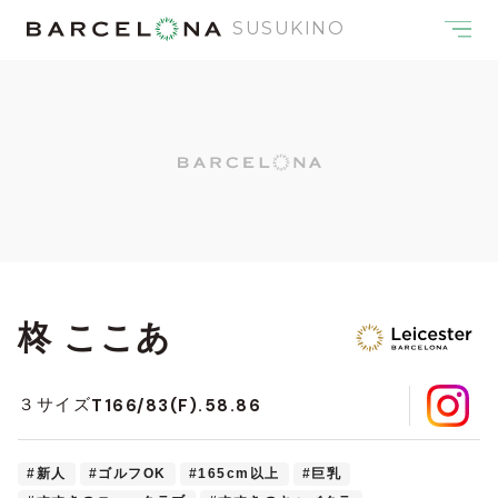
SUSUKINO
柊 ここあ
T166/83(F).58.86
３サイズ
#新人
#ゴルフOK
#165cm以上
#巨乳