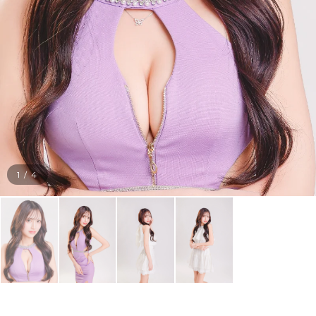
1
/
4