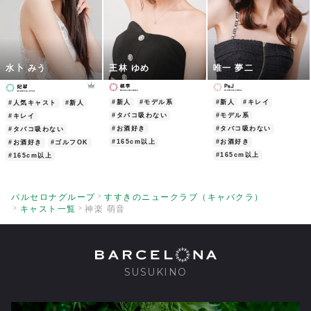
水卜 みう
王林 ゆめ
唯一 夢二
#新人
#モデル系
#新人
#キレイ
#人気キャスト
#新人
#タバコ吸わない
#モデル系
#キレイ
#お酒好き
#タバコ吸わない
#タバコ吸わない
#165cm以上
#お酒好き
#お酒好き
#ゴルフOK
#165cm以上
#165cm以上
バルセロナグループ
すすきのニュークラブ（キャバクラ）
キャスト一覧
神楽 萌音
SUSUKINO