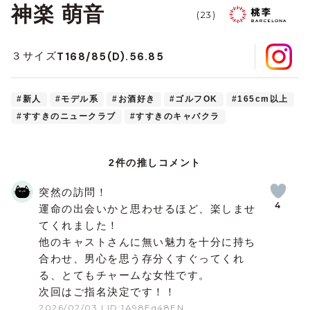
神楽 萌音
(23)
T168/85(D).56.85
３サイズ
#新人
#モデル系
#お酒好き
#ゴルフOK
#165cm以上
#すすきのニュークラブ
#すすきのキャバクラ
2件の推しコメント
突然の訪問！
4
運命の出会いかと思わせるほど、楽しませ
てくれました！
他のキャストさんに無い魅力を十分に持ち
合わせ、男心を思う存分くすぐってくれ
る、とてもチャームな女性です。
次回はご指名決定です！！
2026/02/03
| ID:1A98Eq48EN