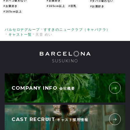
#タバコ吸わない
#お酒好き
#タバコ吸わない
#お酒好き
#165cm以上
#巨乳
#お酒好き
#165cm以上
バルセロナグループ
すすきのニュークラブ（キャバクラ）
キャスト一覧
天音 めい
SUSUKINO
COMPANY INFO
会社概要
CAST RECRUIT
キャスト採用情報