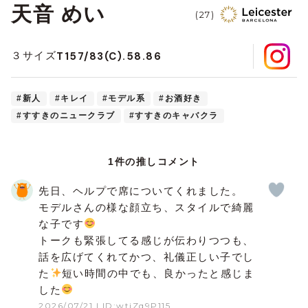
天音 めい
(27)
T157/83(C).58.86
３サイズ
#新人
#キレイ
#モデル系
#お酒好き
#すすきのニュークラブ
#すすきのキャバクラ
1件の推しコメント
先日、ヘルプで席についてくれました。
モデルさんの様な顔立ち、スタイルで綺麗
な子です
トークも緊張してる感じが伝わりつつも、
話を広げてくれてかつ、礼儀正しい子でし
た
短い時間の中でも、良かったと感じま
した
2026/07/21
| ID:wtiZq9P115