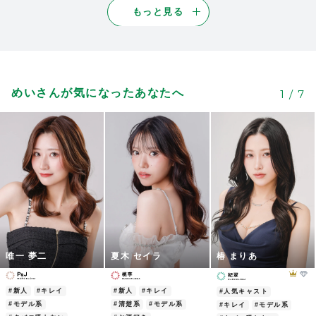
もっと見る
めいさんが気になったあなたへ
1
/
7
唯一 夢二
夏木 セイラ
椿 まりあ
#新人
#キレイ
#新人
#キレイ
#人気キャスト
#モデル系
#清楚系
#モデル系
#キレイ
#モデル系