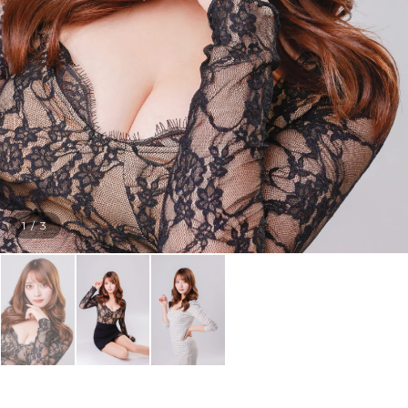
1
/
3