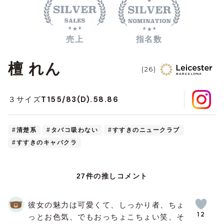
売上
指名数
檀 れん
(26)
T155/83(D).58.86
３サイズ
#清楚系
#タバコ吸わない
#すすきのニュークラブ
#すすきのキャバクラ
27件の推しコメント
彼女の魅力は可愛くて、しっかり者、ちょ
12
っとお色気、でもおっちょこちょい笑、そ