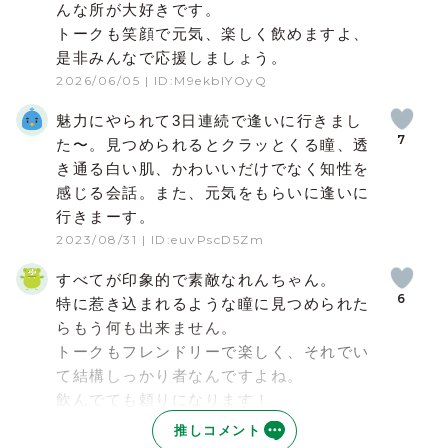
んな所が大好きです。
トークも笑顔で元気、楽しく飲めますよ、
是非みんなで応援しましょう。
2026/06/05
| ID:M9ekblYOyQ
魅力にやられて3日連続で逢いに行きまし
7
た〜。見つめられるとクラッとくる瞳、透
き通る白い肌、かわいいだけでなく知性を
感じる会話。また、元気をもらいに逢いに
行きまーす。
2023/08/31
| ID:euvPscD5Zm
すべてが印象的で素敵なれんちゃん。
6
特に惹き込まれるような瞳に見つめられた
らもう何も出来ません。
トークもフレンドリーで楽しく、それでい
て結構しっかり者なんですよね。
飲んでても頼りになります！
2023/09/01
| ID:uHNn8nYi4t
推しコメント