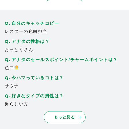
北海道の妖精かな！？って思うくらい美白
6
で透明感のあるれんちゃん。会えるだけで
元気がもらえます
自分のキャッチコピー
2023/08/31
| ID:MI4a7myUqg
レスターの色白担当
美しい容姿を持ち合わせているけど、
アナタの性格は？
5
少し小悪魔的な魅力もあってれんさんしか
おっとりさん
持っていない人を引き付ける「魅力」。
言葉だけではとても表現できません。知性
アナタのセールスポイント/チャームポイントは？
とユーモアをかけ合わせた知的なトーク、
色白
才色兼備という言葉らせんさんのためにあ
今ハマっているコトは？
るんだと思いました。
毎日会いたいです
サウナ
2023/09/02
| ID:U7A7dT7soI
好きなタイプの男性は？
れんさんのキャッチコピーは『歩くクック
男らしい方
2
パッド』です。
冷蔵庫の余り物を3つ言っていただけれ
もっと見る
ば、その場で10分で作れるおつまみのレシ