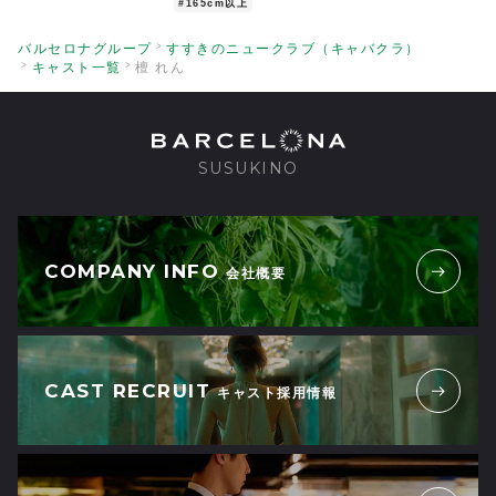
#165cm以上
で話しやすく、最高の時間でした
スタ
ッフさんの対応も親切丁寧で居心地抜群。
バルセロナグループ
すすきのニュークラブ（キャバクラ）
またいつか会える日を楽しみにしています
キャスト一覧
檀 れん
2026/06/06
| ID:kOWy8A9YND
お疲れ様〜
SUSUKINO
1
最初会った時からフレンドリーで
一番印象に残ってるれんさん
なんだろう！一緒にいて落ち着く
そんな魅力のあるれんさん
COMPANY INFO
会社概要
いつも素敵
2026/06/05
| ID:KUanEinpLd
フリーで入った時に気さくな感じに惹かれ
1
CAST RECRUIT
ました
キャスト採用情報
2026/06/05
| ID:bLGVlae5ON
楽しくお話し出来て、気配りも出来る素敵
1
な方でした！