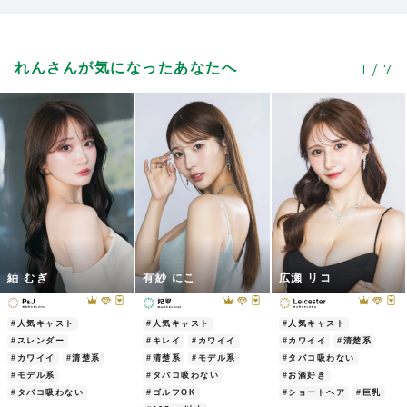
ピを提案できます。
今晩のメニューに迷ったら、いつでも話し
かけてあげてください！
れんさんが気になったあなたへ
1
/
7
2026/06/03
| ID:SGZatvk4Wo
札幌に移住して初めてニュークラに足を踏
1
み入れ、最初に接客をしてくれて衝撃を受
けました。
透明感抜群、このひと言に尽きます！
2026/06/30
| ID:mdNLmsntBe
アルコールはそれほど強くないようで、色
1
白が際立つピンクの顔が印象にのこりま
す！自然体の会話ができる素敵な方です。
紬 むぎ
有紗 にこ
広瀬 リコ
実物は写真の数倍可愛い！！
2026/06/06
| ID:rje1pR5CZI
#人気キャスト
#人気キャスト
#人気キャスト
#スレンダー
#キレイ
#カワイイ
#カワイイ
#清楚系
初めてのすすきの
色白美人のれんちゃ
#カワイイ
#清楚系
#清楚系
#モデル系
#タバコ吸わない
1
んに夢中になり、まさかの2日連続で行っ
#モデル系
#タバコ吸わない
#お酒好き
てしまいました
美貌だけでなく気さく
#タバコ吸わない
#ゴルフOK
#ショートヘア
#巨乳