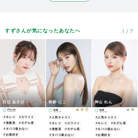
すずさんが気になったあなたへ
1
/
7
日辻 あさひ
有紗 にこ
神山 れん
#キレイ
#カワイイ
#人気キャスト
#人気キャスト
#清楚系
#モデル系
#キレイ
#カワイイ
#キレイ
#モデル系
#タバコ吸わない
#清楚系
#モデル系
#タバコ吸わない
#お酒好き
#タバコ吸わない
#お酒好き