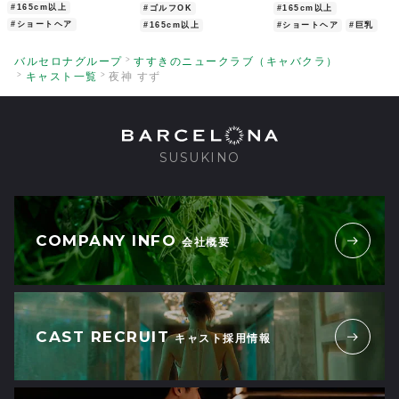
#165cm以上
#ゴルフOK
#165cm以上
#ショートヘア
#165cm以上
#ショートヘア
#巨乳
バルセロナグループ
すすきのニュークラブ（キャバクラ）
キャスト一覧
夜神 すず
SUSUKINO
COMPANY INFO
会社概要
CAST RECRUIT
キャスト採用情報