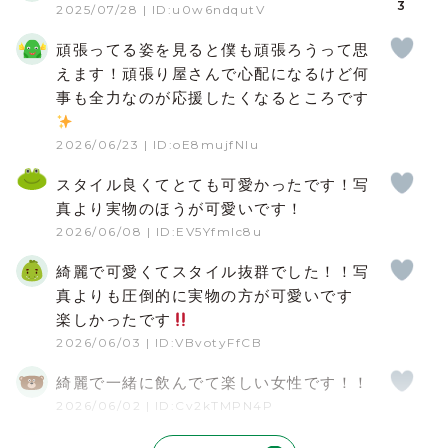
3
2025/07/28
| ID:u0w6ndqutV
頑張ってる姿を見ると僕も頑張ろうって思
えます！頑張り屋さんで心配になるけど何
事も全力なのが応援したくなるところです
️
2026/06/23
| ID:oE8mujfNIu
スタイル良くてとても可愛かったです！写
真より実物のほうが可愛いです！
2026/06/08
| ID:EV5Yfmlc8u
綺麗で可愛くてスタイル抜群でした！！写
真よりも圧倒的に実物の方が可愛いです
楽しかったです
2026/06/03
| ID:VBvotyFfCB
綺麗で一緒に飲んでて楽しい女性です！！
2026/06/02
| ID:Cv2kTMPN4P
可愛いは当たり前ですが、気を使えて自然