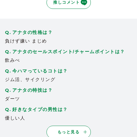
推しコメント
に会話を盛り上げれる
頑張り屋さんの素敵な女性です
2026/03/08
| ID:ORuvTt1jY2
アナタの性格は？
可愛いくてスタイル抜群会話が楽しいです
2025/12/31
| ID:rsjxFuvRDu
負けず嫌い まじめ
アナタのセールスポイント/チャームポイントは？
飲みべ
今ハマっているコトは？
ジム活、サイクリング
アナタの特技は？
ダーツ
好きなタイプの男性は？
優しい人
もっと見る