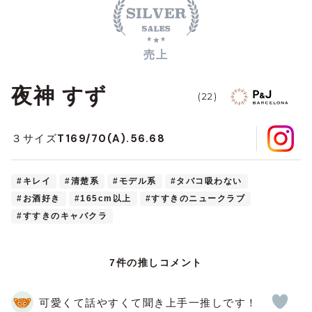
売上
夜神 すず
(22)
T169/70(A).56.68
３サイズ
#キレイ
#清楚系
#モデル系
#タバコ吸わない
#お酒好き
#165cm以上
#すすきのニュークラブ
#すすきのキャバクラ
7件の推しコメント
可愛くて話やすくて聞き上手一推しです！